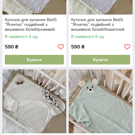
Куточок для купання BetiS
Куточок для купання BetiS
"Ягнятко" подвійний з
"Ягнятко" подвійний з
вишивкою Білий/рожевий
вишивкою Білий/блакитний
Махра 91450481 75*90 см
Махра 91450482 75*90 см
В наявності 6 од.
В наявності 6 од.
590
590
₴
₴
Купити
Купити