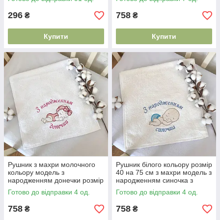
текстилю
296
758
₴
₴
Купити
Купити
Рушник з махри молочного
Рушник білого кольору розмір
кольору модель з
40 на 75 см з махри модель з
народженням донечки розмір
народженням синочка з
40 на 75 см з якісного
якісного текстилю
Готово до відправки 4 од.
Готово до відправки 4 од.
текстилю
758
758
₴
₴