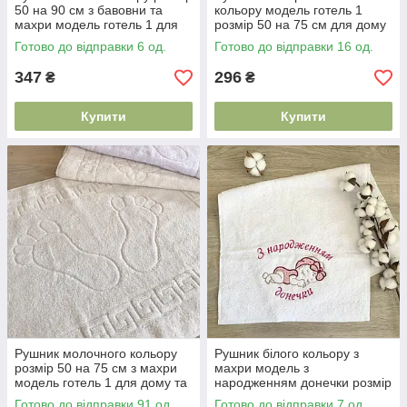
50 на 90 см з бавовни та
кольору модель готель 1
махри модель готель 1 для
розмір 50 на 75 см для дому
дому та щоденного
та щоденного використання
Готово до відправки 6 од.
Готово до відправки 16 од.
використання
347
296
₴
₴
Купити
Купити
Рушник молочного кольору
Рушник білого кольору з
розмір 50 на 75 см з махри
махри модель з
модель готель 1 для дому та
народженням донечки розмір
щоденного використання
40 на 75 см з якісного
Готово до відправки 91 од.
Готово до відправки 7 од.