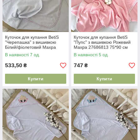
Куточок для купання BetiS
Куточок для купання BetiS
"Черепашка" з вишивкою
"Пупс" з вишивкою Рожевий
Білий/фіолетовий Махра
Махра 27686813 75*90 см
27687965 75*90 см
В наявності 7 од.
В наявності 5 од.
533,50
747
₴
₴
Купити
Купити