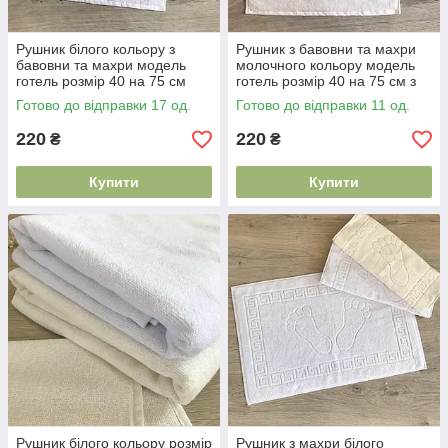
Рушник білого кольору з
Рушник з бавовни та махри
бавовни та махри модель
молочного кольору модель
готель розмір 40 на 75 см
готель розмір 40 на 75 см з
для дому та щоденного
якісного текстилю
Готово до відправки 17 од.
Готово до відправки 11 од.
використання
220
220
₴
₴
Купити
Купити
Рушник білого кольору розмір
Рушник з махри білого