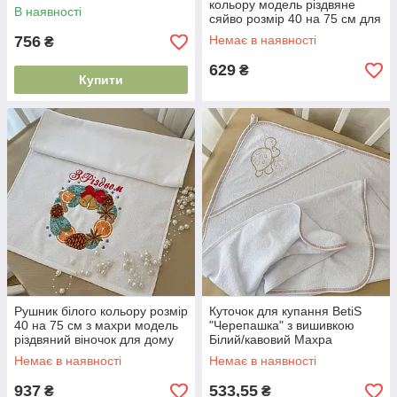
91450501 90*110 см
кольору модель різдвяне
В наявності
сяйво розмір 40 на 75 см для
дому та щоденного
756
Немає в наявності
₴
використання
629
₴
Купити
Рушник білого кольору розмір
Куточок для купання BetiS
40 на 75 см з махри модель
"Черепашка" з вишивкою
різдвяний віночок для дому
Білий/кавовий Махра
та щоденного використання
27689762 75*90 см
Немає в наявності
Немає в наявності
937
533,55
₴
₴