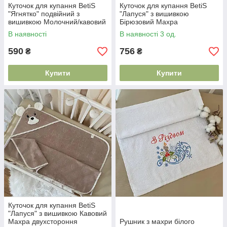
Куточок для купання BetiS
Куточок для купання BetiS
"Ягнятко" подвійний з
"Лапуся" з вишивкою
вишивкою Молочний/кавовий
Бірюзовий Махра
Махра 91450483 75*90 см
двухстороння 91450500
В наявності
В наявності 3 од.
90*110 см
590
756
₴
₴
Купити
Купити
Куточок для купання BetiS
"Лапуся" з вишивкою Кавовий
Махра двухстороння
Рушник з махри білого