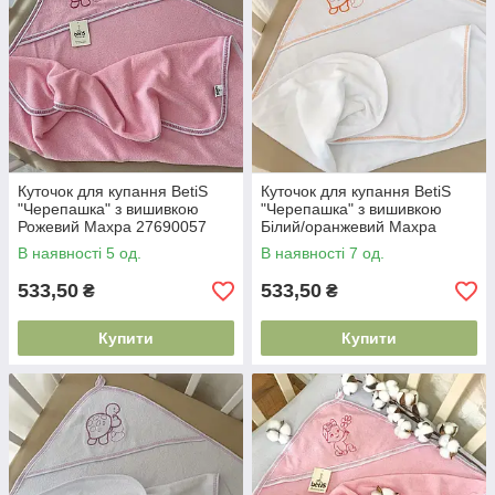
Куточок для купання BetiS
Куточок для купання BetiS
"Черепашка" з вишивкою
"Черепашка" з вишивкою
Рожевий Махра 27690057
Білий/оранжевий Махра
75*90 см
27687964 75*90 см
В наявності 5 од.
В наявності 7 од.
533,50
533,50
₴
₴
Купити
Купити