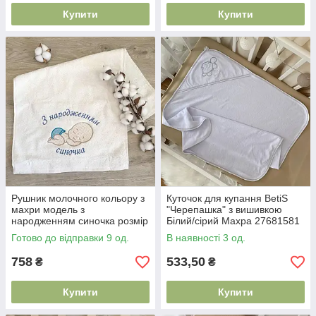
Купити
Купити
Рушник молочного кольору з
Куточок для купання BetiS
махри модель з
"Черепашка" з вишивкою
народженням синочка розмір
Білий/сірий Махра 27681581
40 на 75 см з якісного
75*90 см
Готово до відправки 9 од.
В наявності 3 од.
текстилю
758
533,50
₴
₴
Купити
Купити