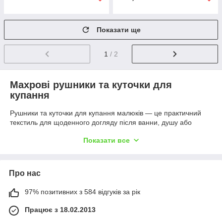
Показати ще
1
/ 2
Махрові рушники та куточки для
купання
Рушники та куточки для купання малюків — це практичний
текстиль для щоденного догляду після ванни, душу або
вмивання. У цьому розділі зібрані м’які махрові рушники для
Показати все
дому, дитячі рушники з капюшоном, куточки для купання
немовлят та моделі з вишивкою у ніжних кольорах і різних
розмірах.
Рушники для дому, купання та догляду за
Про нас
малюком
97% позитивних з 584 відгуків за рік
махрові рушники для щоденного використання;
Працює з 18.02.2013
дитячі куточки для купання з капюшоном;