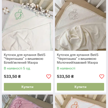
Куточок для купання BetiS
Куточок для купання BetiS
"Черепашка" з вишивкою
"Черепашка" з вишивкою
Білий/зелений Махра
Молочний/кавовий Махра
27682061 75*90 см
27074050 75*90 см
В наявності 5 од.
В наявності
533,50
533,50
₴
₴
Купити
Купити