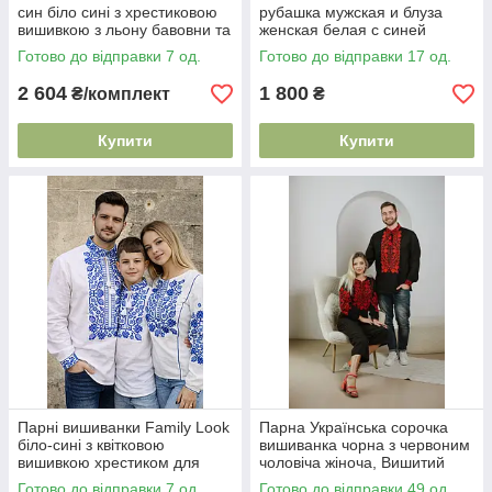
син біло сині з хрестиковою
рубашка мужская и блуза
вишивкою з льону бавовни та
женская белая с синей
віскози
вышевкой Парні вишиванки
Готово до відправки 7 од.
Готово до відправки 17 од.
Вышиванки для пары
2 604
1 800
₴/комплект
₴
Купити
Купити
Парні вишиванки Family Look
Парна Українська сорочка
біло-сині з квітковою
вишиванка чорна з червоним
вишивкою хрестиком для
чоловіча жіноча, Вишитий
сім’ї тато мама син
комплект для пари
Готово до відправки 7 од.
Готово до відправки 49 од.