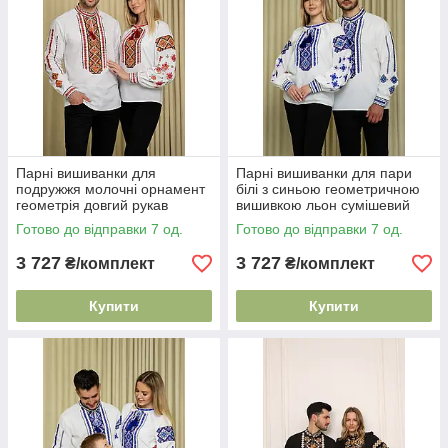
Парні вишиванки для
Парні вишиванки для пари
подружжя молочні орнамент
білі з синьою геометричною
геометрія довгий рукав
вишивкою льон сумішевий
чоловіча та жіноча вишиванка
комплект S–XXL
Готово до відправки 7 од.
Готово до відправки 7 од.
S M L XL XXL
3 727
3 727
₴/комплект
₴/комплект
Купити
Купити