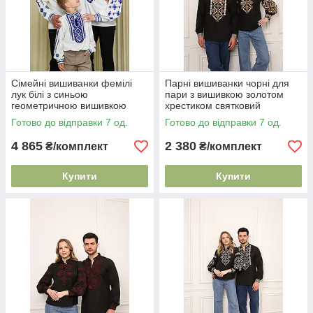
Сімейні вишиванки фемілі
Парні вишиванки чорні для
лук білі з синьою
пари з вишивкою золотом
геометричною вишивкою
хрестиком святковий
льон сумішевий S–XXL
комплект S M L XL XXL
Готово до відправки 7 од.
Готово до відправки 7 од.
4 865
2 380
₴/комплект
₴/комплект
Купити
Купити