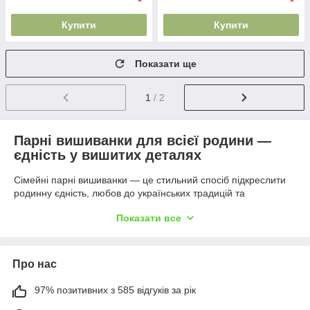
Купити
Купити
Показати ще
1
/ 2
Парні вишиванки для всієї родини —
єдність у вишитих деталях
Сімейні парні вишиванки — це стильний спосіб підкреслити
родинну єдність, любов до українських традицій та
національної символіки. Вони підходять для фотосесій, свят,
Показати все
весіль, тематичних подій або подарунку. У нашому каталозі
ви знайдете гармонійні комплекти для тата, мами, донечки та
сина — в одному стилі, кольорі та з однаковими вишитими
елементами.
Про нас
Асортимент парних вишиванок
97% позитивних з 585 відгуків за рік
У категорії представлені: