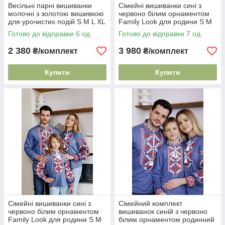
Весільні парні вишиванки
Сімейні вишиванки сині з
молочні з золотою вишивкою
червоно білим орнаментом
для урочистих подій S M L XL
Family Look для родини S M
XXL
L XL XXL 92–152
Готово до відправки 6 од.
Готово до відправки 7 од.
2 380
3 980
₴/комплект
₴/комплект
Купити
Купити
Сімейні вишиванки сині з
Сімейний комплект
червоно білим орнаментом
вишиванок синій з червоно
Family Look для родини S M
білим орнаментом родинний