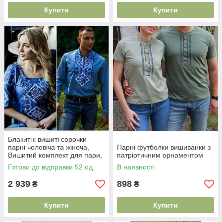
Купити
Купити
Блакитні вишиті сорочки
парні чоловіча та жіноча,
Парні футболки вишиванки з
Вишитий комплект для пари,
патріотичним орнаментом
Вишиванки family look,
Готово до відправки 52 од.
В наявності
Етномода
2 939
898
₴
₴
Купити
Купити