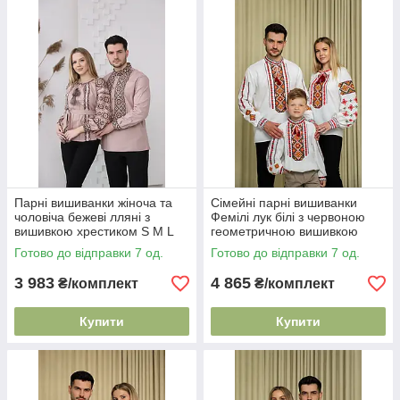
Парні вишиванки жіноча та
Сімейні парні вишиванки
чоловіча бежеві лляні з
Фемілі лук білі з червоною
вишивкою хрестиком S M L
геометричною вишивкою
XL XXL
льон сумішевий комплект S–
Готово до відправки 7 од.
Готово до відправки 7 од.
XXL 92–152
3 983
4 865
₴/комплект
₴/комплект
Купити
Купити