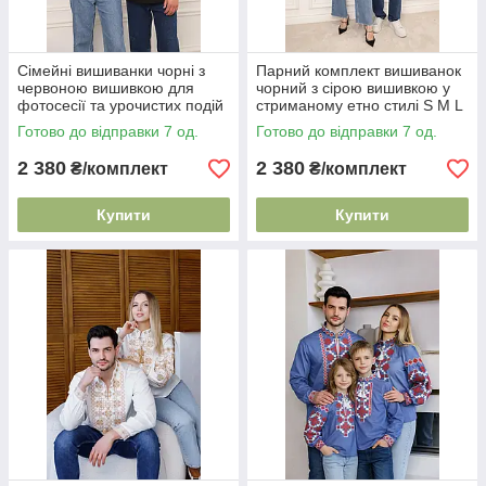
Сімейні вишиванки чорні з
Парний комплект вишиванок
червоною вишивкою для
чорний з сірою вишивкою у
фотосесії та урочистих подій
стриманому етно стилі S M L
S M L XL XXL
XL XXL
Готово до відправки 7 од.
Готово до відправки 7 од.
2 380
2 380
₴/комплект
₴/комплект
Купити
Купити