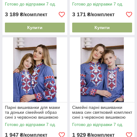
L XL XXL 92–152
лук для батьків і дитини S–
Готово до відправки 7 од.
Готово до відправки 7 од.
XXL 92–152
3 189
3 171
₴/комплект
₴/комплект
Купити
Купити
Парні вишиванки для мами
Сімейні парні вишиванки
та доньки сімейний образ
мама син святковий комплект
сині з червоною вишивкою
сині з червоною вишивкою
хрестиком
хрестиком
Готово до відправки 7 од.
Готово до відправки 7 од.
1 947
1 929
₴/комплект
₴/комплект