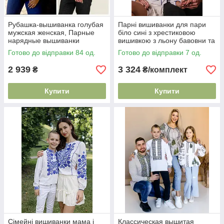
Рубашка-вышиванка голубая
Парні вишиванки для пари
мужская женская, Парные
біло сині з хрестиковою
нарядные вышиванки
вишивкою з льону бавовни та
віскози S–4XL
Готово до відправки 84 од.
Готово до відправки 7 од.
2 939
3 324
₴
₴/комплект
Купити
Купити
Сімейні вишиванки мама і
Классическая вышитая