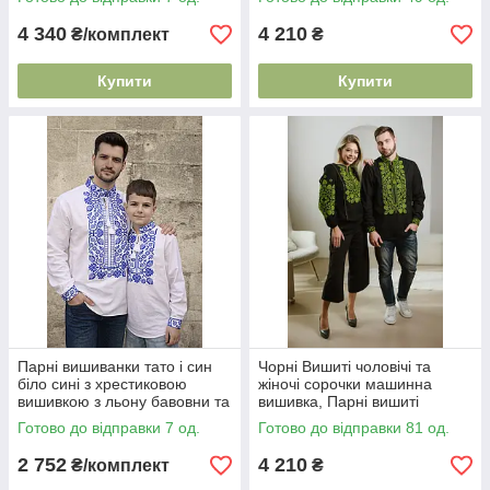
4 340
4 210
₴/комплект
₴
Купити
Купити
Парні вишиванки тато і син
Чорні Вишиті чоловічі та
біло сині з хрестиковою
жіночі сорочки машинна
вишивкою з льону бавовни та
вишивка, Парні вишиті
віскози
сорочки, Вишиванки family
Готово до відправки 7 од.
Готово до відправки 81 од.
look
2 752
4 210
₴/комплект
₴