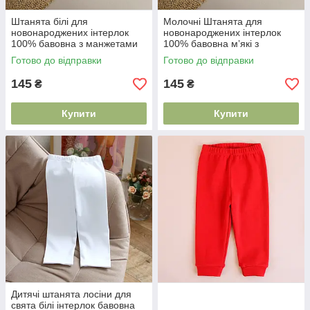
Штанята білі для
Молочні Штанята для
новонароджених інтерлок
новонароджених інтерлок
100% бавовна з манжетами
100% бавовна мʼякі з
унісекс мʼякі дитячі штани
манжетами базові штани
Готово до відправки
Готово до відправки
для малюків
дитині
145
145
₴
₴
Купити
Купити
Дитячі штанята лосіни для
свята білі інтерлок бавовна