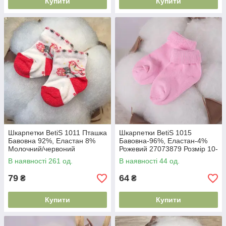
Купити
Купити
Шкарпетки BetiS 1011 Пташка
Шкарпетки BetiS 1015
Бавовна 92%, Еластан 8%
Бавовна-96%, Еластан-4%
Молочний/червоний
Рожевий 27073879 Розмір 10-
27073754 Розмір 8-10
12
В наявності 261 од.
В наявності 44 од.
79
64
₴
₴
Купити
Купити