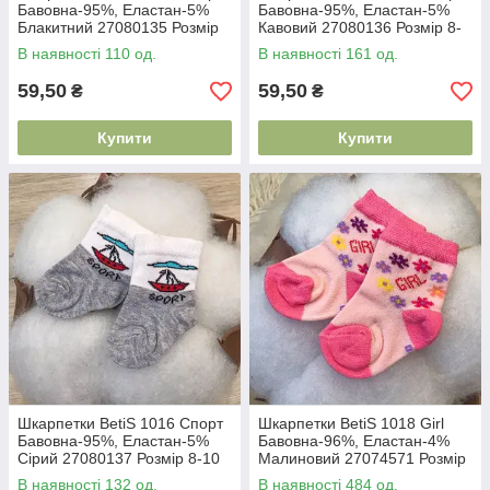
Бавовна-95%, Еластан-5%
Бавовна-95%, Еластан-5%
Блакитний 27080135 Розмір
Кавовий 27080136 Розмір 8-
8-10
10
В наявності 110 од.
В наявності 161 од.
59,50
59,50
₴
₴
Купити
Купити
Шкарпетки BetiS 1016 Спорт
Шкарпетки BetiS 1018 Girl
Бавовна-95%, Еластан-5%
Бавовна-96%, Еластан-4%
Сірий 27080137 Розмір 8-10
Малиновий 27074571 Розмір
10-12
В наявності 132 од.
В наявності 484 од.