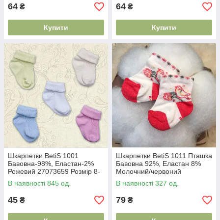
64
64
₴
₴
Купити
Купити
Шкарпетки BetiS 1001
Шкарпетки BetiS 1011 Пташка
Бавовна-98%, Еластан-2%
Бавовна 92%, Еластан 8%
Рожевий 27073659 Розмір 8-
Молочний/червоний
10
27073753 Розмір 6-8
В наявності 845 од.
В наявності 327 од.
45
79
₴
₴