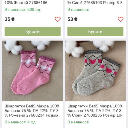
10% Жовтий 27686186
% Синій 27685103 Розмір 6-8
Розмір 6-8
В наявності 509 од.
В наявності
35
53
₴
₴
Купити
Купити
Шкарпетки BetiS Махра 1098
Шкарпетки BetiS Махра 1098
Бавовна 75 %, ПА 22%, ПУ 3
Бавовна 75 %, ПА 22%, ПУ 3
% Рожевий 27688234 Розмір
% Сірий 27688235 Розмір 10-
10-12
12
В наявності 4 од.
В наявності