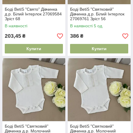
Боді BetiS "Свято" Дівчинка
Боді BetiS "Святковий"
д.р. Білий Інтерлок 27069584
Дівчинка д.р. Білий Інтерлок
Зріст 68
27069761 Зріст 56
В наявності
В наявності 5 од.
203,45
386
₴
₴
Купити
Купити
Боді BetiS "Святковий"
Боді BetiS "Святковий"
Дівчинка д.р. Молочний
Дівчинка д.р. Молочний