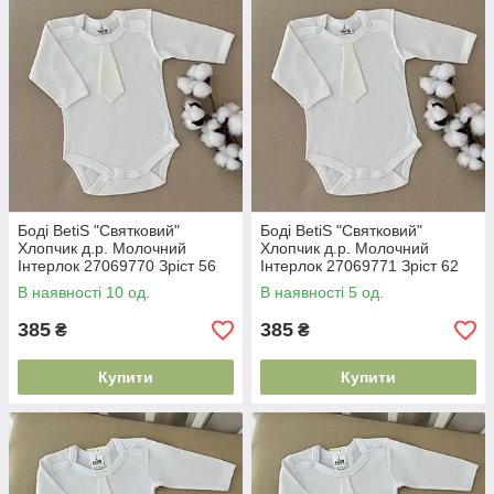
Боді BetiS "Святковий"
Боді BetiS "Святковий"
Хлопчик д.р. Молочний
Хлопчик д.р. Молочний
Інтерлок 27069770 Зріст 56
Інтерлок 27069771 Зріст 62
В наявності 10 од.
В наявності 5 од.
385
385
₴
₴
Купити
Купити