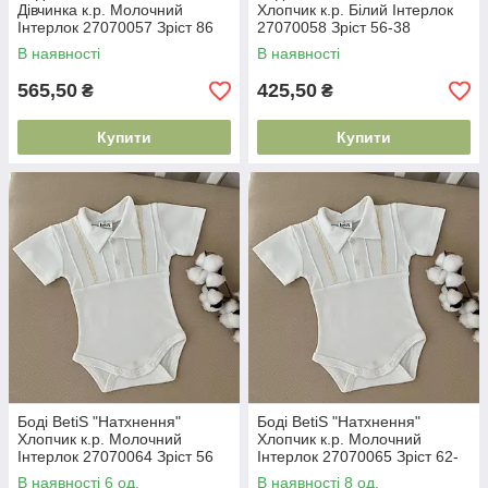
Дівчинка к.р. Молочний
Хлопчик к.р. Білий Інтерлок
Інтерлок 27070057 Зріст 86
27070058 Зріст 56-38
В наявності
В наявності
565,50
425,50
₴
₴
Купити
Купити
Боді BetiS "Натхнення"
Боді BetiS "Натхнення"
Хлопчик к.р. Молочний
Хлопчик к.р. Молочний
Інтерлок 27070064 Зріст 56
Інтерлок 27070065 Зріст 62-
40
В наявності 6 од.
В наявності 8 од.