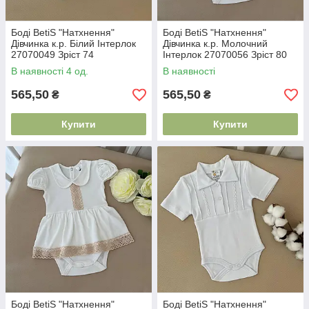
Боді BetiS "Натхнення"
Боді BetiS "Натхнення"
Дівчинка к.р. Білий Інтерлок
Дівчинка к.р. Молочний
27070049 Зріст 74
Інтерлок 27070056 Зріст 80
В наявності 4 од.
В наявності
565,50
565,50
₴
₴
Купити
Купити
Боді BetiS "Натхнення"
Боді BetiS "Натхнення"