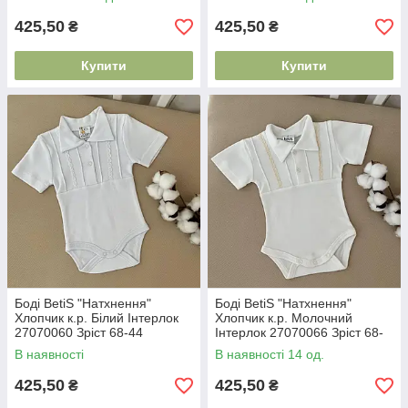
425,50
425,50
₴
₴
Купити
Купити
Боді BetiS "Натхнення"
Боді BetiS "Натхнення"
Хлопчик к.р. Білий Інтерлок
Хлопчик к.р. Молочний
27070060 Зріст 68-44
Інтерлок 27070066 Зріст 68-
44
В наявності
В наявності 14 од.
425,50
425,50
₴
₴