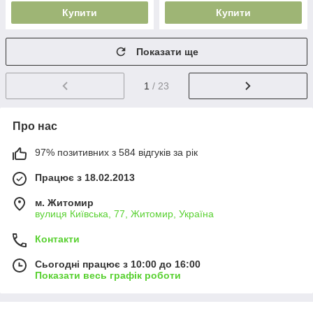
Купити
Купити
Показати ще
1
/ 23
Про нас
97% позитивних з 584 відгуків за рік
Працює з 18.02.2013
м. Житомир
вулиця Київська, 77, Житомир, Україна
Контакти
Сьогодні працює з 10:00 до 16:00
Показати весь графік роботи