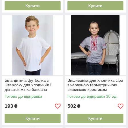
Купити
Купити
Біла дитяча футболка з
Вишиванка для хлопчика сіра
інтерлоку для хлопчиків і
з червоною геометричною
дівчаток м’яка бавовна
вишивкою хрестиком
розміри 92-152
короткий рукав розміри 98–
Готово до відправки
Готово до відправки 30 од.
152
193
502
₴
₴
Купити
Купити