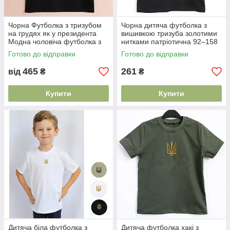
Чорна Футболка з тризубом
Чорна дитяча футболка з
на грудях як у президента
вишивкою тризуба золотими
Модна чоловіча футболка з
нитками патріотична 92–158
тризубом герб патріотична
см
Готово до відправки
Готово до відправки
465
261
від
₴
₴
Купити
Купити
Дитяча біла футболка з
Дитяча футболка хакі з