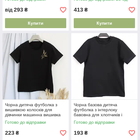
293
413
від
₴
₴
Купити
Купити
Чорна дитяча футболка з
Чорна базова дитяча
вишивкою колосків для
футболка з інтерлоку
дівчинки машинна вишивка
бавовна для хлопчиків і
пшениця 92-152
дівчаток розміри 92-152
Готово до відправки
Готово до відправки
223
193
₴
₴