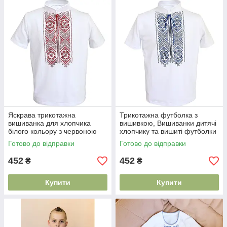
Яскрава трикотажна
Трикотажна футболка з
вишиванка для хлопчика
вишивкою, Вишиванки дитячі
білого кольору з червоною
хлопчику та вишиті футболки
вишивкою, Вишиванка
Готово до відправки
Готово до відправки
трикотажна дитяча
452
452
₴
₴
Купити
Купити