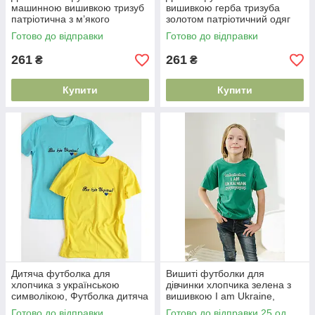
машинною вишивкою тризуб
вишивкою герба тризуба
патріотична з м’якого
золотом патріотичний одяг
інтерлоку
92–158 см
Готово до відправки
Готово до відправки
261
261
₴
₴
Купити
Купити
Дитяча футболка для
Вишиті футболки для
хлопчика з українською
дівчинки хлопчика зелена з
символікою, Футболка дитяча
вишивкою I am Ukraine,
герб Хакі вишивка
Красиві дитячі футболки
Готово до відправки
Готово до відправки 25 од.