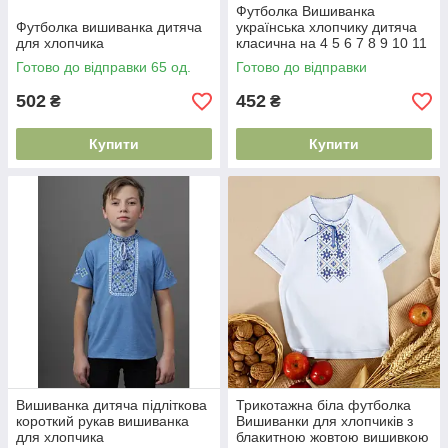
Футболка Вишиванка
Футболка вишиванка дитяча
українська хлопчику дитяча
для хлопчика
класична на 4 5 6 7 8 9 10 11
років
Готово до відправки 65 од.
Готово до відправки
502
452
₴
₴
Купити
Купити
Вишиванка дитяча підліткова
Трикотажна біла футболка
короткий рукав вишиванка
Вишиванки для хлопчиків з
для хлопчика
блакитною жовтою вишивкою