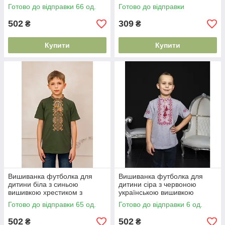
Готово до відправки 66 од.
Готово до відправки
502
309
₴
₴
Купити
Купити
Вишиванка футболка для
Вишиванка футболка для
дитини біла з синьою
дитини сіра з червоною
вишивкою хрестиком з
українською вишивкою
тканини лакоста бавовна
хрестиком тканина лакоста
Готово до відправки 65 од.
Готово до відправки 6 од.
еластан розмір 98–152
розміри 98–152
502
502
₴
₴