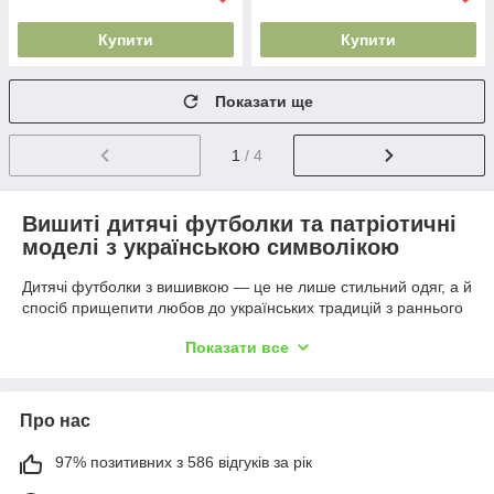
Купити
Купити
Показати ще
1
/ 4
Вишиті дитячі футболки та патріотичні
моделі з українською символікою
Дитячі футболки з вишивкою — це не лише стильний одяг, а й
спосіб прищепити любов до українських традицій з раннього
віку. Патріотичні мотиви, виконані в техніках хрестика або
Показати все
гладі, прикрашають якісні футболки з натуральних матеріалів
для хлопчиків і дівчаток.
Футболки з українською вишивкою для
Про нас
дітей
Асортимент у категорії включає:
97% позитивних з 586 відгуків за рік