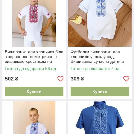
Вишиванка для хлопчика біла
Футболки вишиванки для
з червоною геометричною
хлопчиків у школу сад,
вишивкою хрестиком на
Вишиванка сучасна дитяча
тканині лакоста розміри 98–
класична
Готово до відправки 56 од.
Готово до відправки 7 од.
152
502
309
₴
₴
Купити
Купити