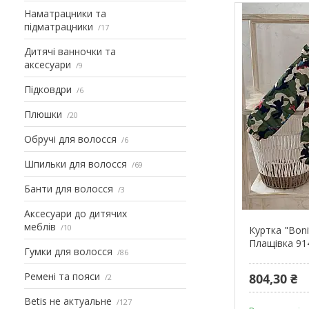
Наматрацники та
підматрацники
17
Дитячі ванночки та
аксесуари
9
Підковдри
6
Плюшки
20
Обручі для волосся
6
Шпильки для волосся
69
Банти для волосся
3
Аксесуари до дитячих
меблів
10
Куртка "Bon
Плащівка 91
Гумки для волосся
86
Ремені та пояси
804,30 ₴
2
Betis не актуальне
127