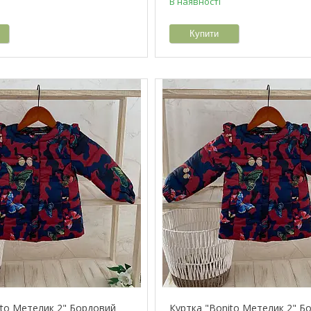
В наявності
Купити
ito Метелик 2" Бордовий
Куртка "Bonito Метелик 2" Б