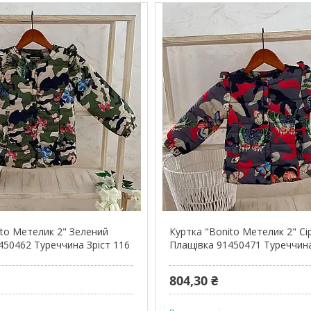
ito Метелик 2" Зелений
Куртка "Bonito Метелик 2" Сі
450462 Туреччина Зріст 116
Плащівка 91450471 Туреччина
804,30 ₴