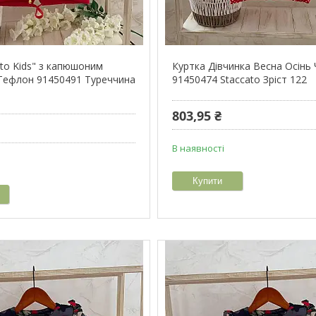
ito Kids" з капюшоним
Куртка Дівчинка Весна Осінь
Тефлон 91450491 Туреччина
91450474 Staccato Зріст 122
803,95 ₴
В наявності
Купити