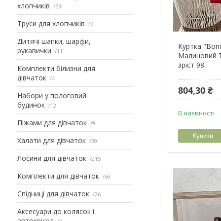
хлопчиків
53
Труси для хлопчиків
6
Дитячі шапки, шарфи,
Куртка "Bon
рукавички
11
Малиновий 
зріст 98
Комплекти білизни для
дівчаток
4
804,30 ₴
Набори у пологовий
будинок
12
В наявності
Піжами для дівчаток
9
Купити
Халати для дівчаток
20
Лосини для дівчаток
215
Комплекти для дівчаток
69
Спідниці для дівчаток
26
Аксесуари до колясок і
автокрісел