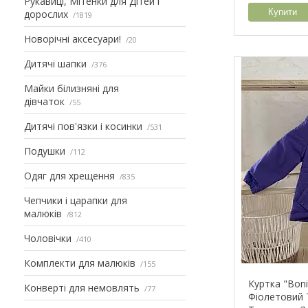
Рукавиці, Мітенки для Дітей і
Купити
дорослих
1819
Новорічні аксесуари!
20
Дитячі шапки
376
Майки білизняні для
дівчаток
55
Дитячі пов'язки і косинки
531
Подушки
112
Одяг для хрещення
835
Чепчики і царапки для
малюків
812
Чоловічки
410
Комплекти для малюків
155
Куртка "Bon
Конверті для немовлять
77
Фіолетовий 