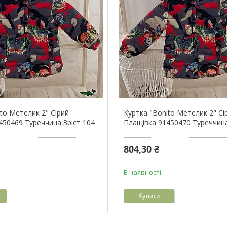
to Метелик 2" Сірий
Куртка "Bonito Метелик 2" Сі
450469 Туреччина Зріст 104
Плащівка 91450470 Туреччина
804,30 ₴
В наявності
Купити