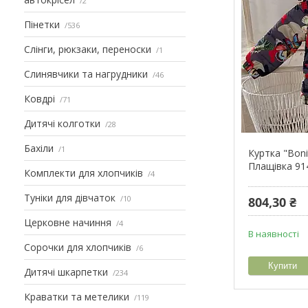
2
Пінетки
536
Слінги, рюкзаки, переноски
1
Слинявчики та нагрудники
46
Ковдрі
71
Дитячі колготки
28
Бахіли
1
Куртка "Boni
Плащівка 91
Комплекти для хлопчиків
4
Туніки для дівчаток
10
804,30 ₴
Церковне начиння
4
В наявності
Сорочки для хлопчиків
6
Купити
Дитячі шкарпетки
234
Краватки та метелики
119