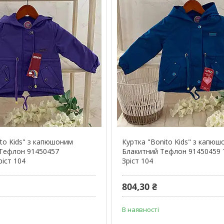
ito Kids" з капюшоним
Куртка "Bonito Kids" з капю
Тефлон 91450457
Блакитний Тефлон 91450459 
ріст 104
Зріст 104
804,30 ₴
В наявності