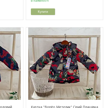
В наявності
Купити
ордовий
Куртка "Bonito Метелик" Сірий Плащівка