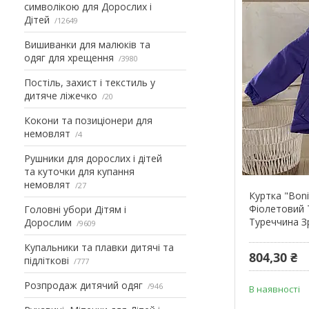
символікою для Дорослих і
Дітей
12649
Вишиванки для малюків та
одяг для хрещення
3980
Постіль, захист і текстиль у
дитяче ліжечко
20
Кокони та позиціонери для
немовлят
4
Рушники для дорослих і дітей
та куточки для купання
немовлят
27
Куртка "Bon
Фіолетовий 
Головні убори Дітям і
Туреччина З
Дорослим
9609
Купальники та плавки дитячі та
804,30 ₴
підліткові
777
Розпродаж дитячий одяг
946
В наявності