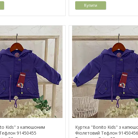
Купити
ito Kids" з капюшоним
Куртка "Bonito Kids" з капю
Тефлон 91450455
Фіолетовий Тефлон 9145045