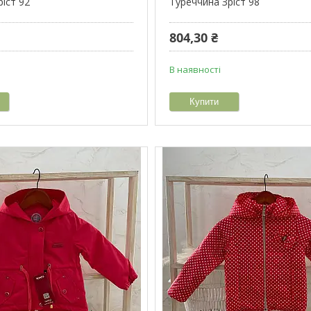
іст 92
Туреччина Зріст 98
804,30 ₴
В наявності
Купити