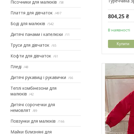
Туреччина Зр
Пісочники для малюків
58
Плаття для дівчаток
497
804,25 ₴
Боді для малюків
542
В наявності
Дитячі панами і капелюхи
11
Купити
Труси для дівчаток
65
Кофти для дівчаток
61
Пледі
48
Дитячі рукавиці і рукавички
66
Теплі комбінезони для
малюків
42
Дитячі сорочечки для
немовлят
89
Повзунки для малюків
166
Майки білизняні для