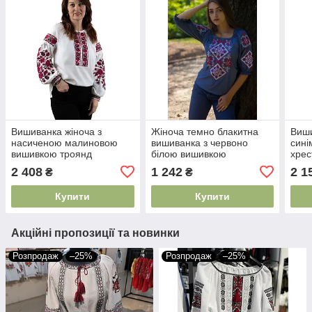
Вишиванка жіноча з
Жіноча темно блакитна
Виши
насиченою малиновою
вишиванка з червоно
сині
вишивкою троянд
білою вишивкою
хрес
хрестиком у традиційному
хрестиком рукав три
груд
2 408
1 242
2 1
₴
₴
стилі на білому фоні
чверті етно стиль
стил
Купити
Купити
Акційні пропозиції та новинки
Розпродаж
–25%
Розпродаж
–25%