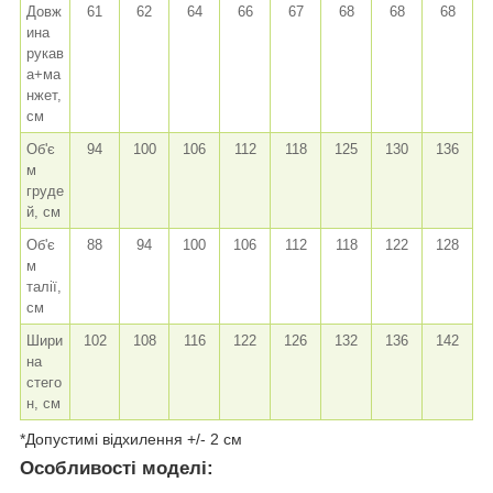
Довж
61
62
64
66
67
68
68
68
ина
рукав
а+ма
нжет,
см
Об'є
94
100
106
112
118
125
130
136
м
груде
й, см
Об'є
88
94
100
106
112
118
122
128
м
талії,
см
Шири
102
108
116
122
126
132
136
142
на
стего
н, см
*Допустимі відхилення +/- 2 см
Особливості моделі: