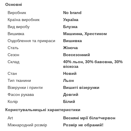
Основні
Виробник
No brand
Країна виробник
Україна
Вид виробу
Блузка
Вишивка
Машинна, Хрестиком
Оздоблення та прикраси
Вишивка
Стать
Жіноча
Сезон
Всесезонний
Склад
40% льон, 30% бавовна, 30%
віскоза
Стан
Новий
Тип тканини
Льон
Візерунки і принти
Вишиті візерунки
Фасон рукава
Довгий
Колір
Білий
Користувальницькі характеристики
Art
Весняні мрії біла+червон
Міжнародний розмір
Розмір не обраний!