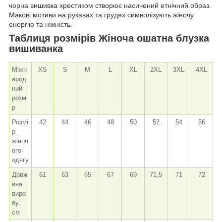
чорна вишивка хрестиком створює насичений етнічний образ.
Макові мотиви на рукавах та грудях символізують жіночу
енергію та ніжність.
Таблиця розмірів Жіноча ошатна блузка
вишиванка
Міжн
XS
S
M
L
XL
2XL
3XL
4XL
арод
ний
розмі
р
Розмі
42
44
46
48
50
52
54
56
р
жіноч
ого
одягу
Довж
61
63
65
67
69
71,5
71
72
ина
виро
бу,
см