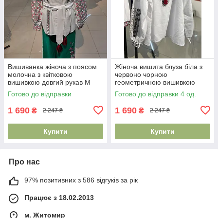
Вишиванка жіноча з поясом
Жіноча вишита блуза біла з
молочна з квітковою
червоно чорною
вишивкою довгий рукав M
геометричною вишивкою
2XL
довгий рукав S–2XL
Готово до відправки
Готово до відправки 4 од.
1 690
1 690
₴
₴
2 247 ₴
2 247 ₴
Купити
Купити
Про нас
97% позитивних з 586 відгуків за рік
Працює з 18.02.2013
м. Житомир