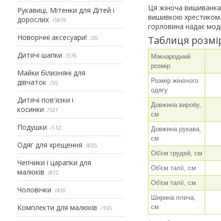
Ця жіноча вишиванка
Рукавиці, Мітенки для Дітей і
вишивкою хрестиком. 
дорослих
1819
горловина надає мод
Новорічні аксесуари!
Таблиця розмі
20
Дитячі шапки
376
Міжнародний
розмір
Майки білизняні для
Розмір жіночого
дівчаток
55
одягу
Дитячі пов'язки і
Довжина виробу,
косинки
531
см
Подушки
112
Довжина рукава,
см
Одяг для хрещення
835
Об'єм грудей, см
Чепчики і царапки для
Об'єм талії, см
малюків
812
Об'єм талії, см
Чоловічки
410
Ширина плеча,
Комплекти для малюків
см
155