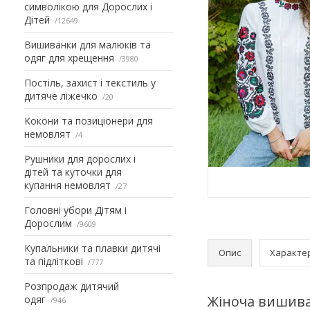
символікою для Дорослих і
Дітей
12649
Вишиванки для малюків та
одяг для хрещення
3980
Постіль, захист і текстиль у
дитяче ліжечко
20
Кокони та позиціонери для
немовлят
4
Рушники для дорослих і
дітей та куточки для
купання немовлят
27
Головні убори Дітям і
Дорослим
9609
Купальники та плавки дитячі
Опис
Характе
та підліткові
777
Розпродаж дитячий
Жіноча вишива
одяг
946