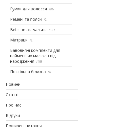
Гумки для волосся
86
Ремені та пояси
2
Betis не актуальне
127
Матраци
2
Бавовняні комплекти для
найменших малюків від
народження
458
Постільна білизна
4
Новини
Статті
Про нас
Відгуки
Поширені питання