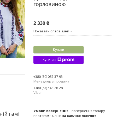
горловиною
2 330 ₴
Показати оптові ціни
Купити
Купити з
+380 (50) 087-37-93
Менеджер з продажу
+380 (63) 548-26-28
Viber
повернення товару
ій гамі
протягом 14 днів
за рахунок покупця