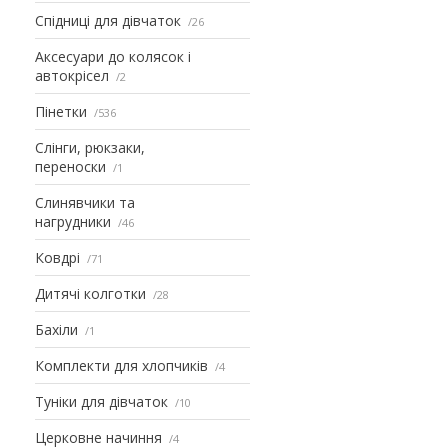
Спідниці для дівчаток
26
Аксесуари до колясок і
автокрісел
2
Пінетки
536
Слінги, рюкзаки,
переноски
1
Слинявчики та
нагрудники
46
Ковдрі
71
Дитячі колготки
28
Бахіли
1
Комплекти для хлопчиків
4
Туніки для дівчаток
10
Церковне начиння
4