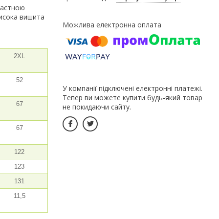
растною
висока вишита
2XL
52
У компанії підключені електронні платежі.
Тепер ви можете купити будь-який товар
67
не покидаючи сайту.
67
122
123
131
11,5