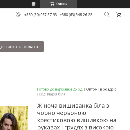
Кошик
+380 (50) 087-37-93
+380 (63) 548-26-28
оставка та оплата
Готово до відправки 25 од.
Оптом і в роздріб
Код:
Іларія біла
Жіноча вишиванка біла з
чорно червоною
хрестиковою вишивкою на
рукавах і грудях з високою