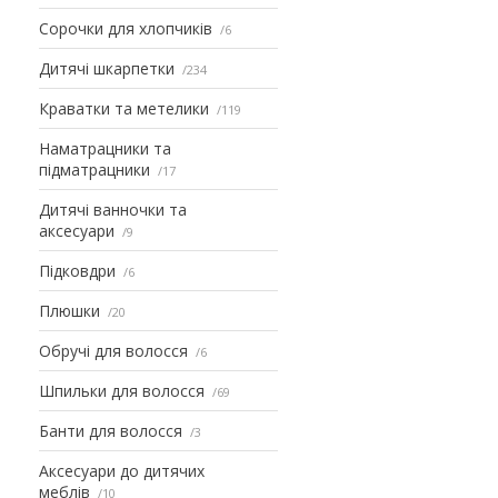
Сорочки для хлопчиків
6
Дитячі шкарпетки
234
Краватки та метелики
119
Наматрацники та
підматрацники
17
Дитячі ванночки та
аксесуари
9
Підковдри
6
Плюшки
20
Обручі для волосся
6
Шпильки для волосся
69
Банти для волосся
3
Аксесуари до дитячих
меблів
10