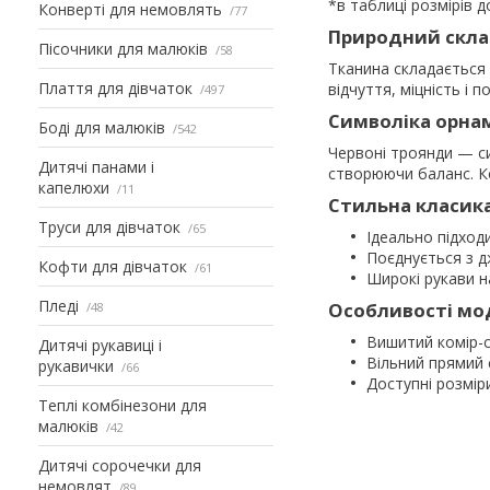
*в таблиці розмірів 
Конверті для немовлять
77
Природний скла
Пісочники для малюків
58
Тканина складається 
Плаття для дівчаток
відчуття, міцність і п
497
Символіка орна
Боді для малюків
542
Червоні троянди — си
Дитячі панами і
створюючи баланс. Ко
капелюхи
11
Стильна класика
Труси для дівчаток
65
Ідеально підход
Поєднується з 
Кофти для дівчаток
61
Широкі рукави н
Пледі
Особливості мо
48
Вишитий комір-с
Дитячі рукавиці і
Вільний прямий 
рукавички
66
Доступні розміри
Теплі комбінезони для
малюків
42
Дитячі сорочечки для
немовлят
89