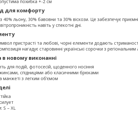
допустима похибка +-2 см
д для комфорту
з 40% льону, 30% бавовни та 30% віскози. Це забезпечує приємні
овітропроникність навіть у спекотні дні.
менту
мвол пристрасті та любові, чорні елементи додають стриманост
мпозиція нагадує старовинні українські сорочки з регіональним
 в новому виконанні
ить для подій, фотосесій, щоденного носіння
джинсами, спідницями або класичними брюками
а манжеті з легким об’ємом
делі
тійка
силует
: S – XL