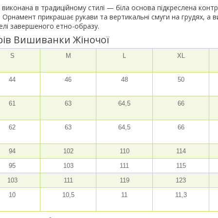
 виконана в традиційному стилі — біла основа підкреслена конт
Орнамент прикрашає рукави та вертикальні смуги на грудях, а 
елі завершеного етно-образу.
рів Вишиванки Жіночої
S
M
L
XL
44
46
48
50
61
63
64,5
66
62
63
64,5
66
94
102
110
114
95
103
111
115
103
111
119
123
10
10,5
11
11,3