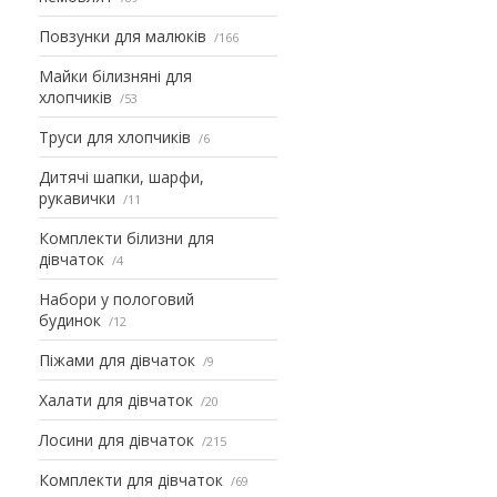
Повзунки для малюків
166
Майки білизняні для
хлопчиків
53
Труси для хлопчиків
6
Дитячі шапки, шарфи,
рукавички
11
Комплекти білизни для
дівчаток
4
Набори у пологовий
будинок
12
Піжами для дівчаток
9
Халати для дівчаток
20
Лосини для дівчаток
215
Комплекти для дівчаток
69