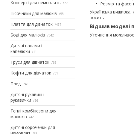
Конверті для немовлять
77
Розмір та фасон
Українська вишивка, 
Пісочники для малюків
58
носить
Плаття для дівчаток
497
Відшив моделі п
Боді для малюків
Уточнення можливості
542
Дитячі панами і
капелюхи
11
Труси для дівчаток
65
Кофти для дівчаток
61
Пледі
48
Дитячі рукавиці і
рукавички
66
Теплі комбінезони для
малюків
42
Дитячі сорочечки для
немовлят
89