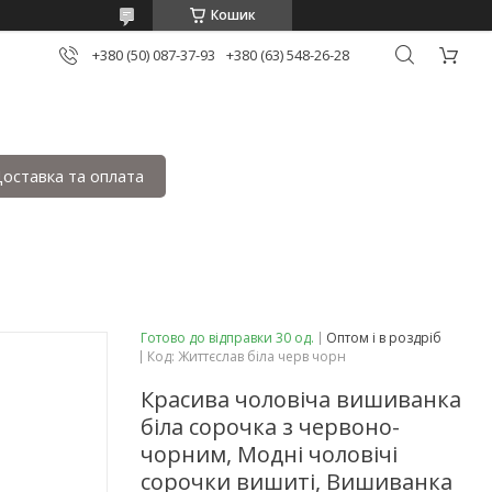
Кошик
+380 (50) 087-37-93
+380 (63) 548-26-28
оставка та оплата
Готово до відправки 30 од.
Оптом і в роздріб
Код:
Життєслав біла черв чорн
Красива чоловіча вишиванка
біла сорочка з червоно-
чорним, Модні чоловічі
сорочки вишиті, Вишиванка