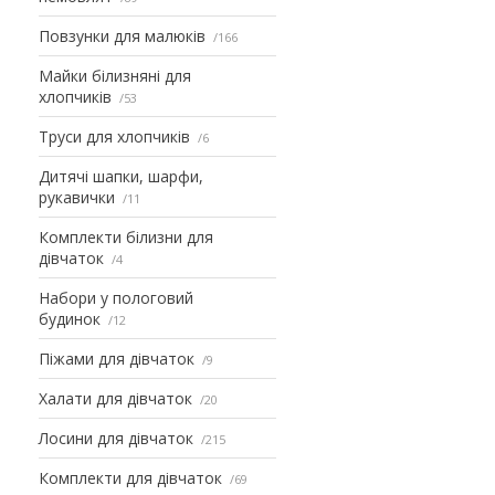
Повзунки для малюків
166
Майки білизняні для
хлопчиків
53
Труси для хлопчиків
6
Дитячі шапки, шарфи,
рукавички
11
Комплекти білизни для
дівчаток
4
Набори у пологовий
будинок
12
Піжами для дівчаток
9
Халати для дівчаток
20
Лосини для дівчаток
215
Комплекти для дівчаток
69