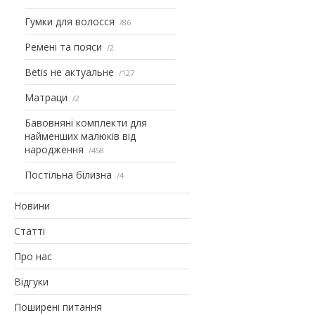
Гумки для волосся
86
Ремені та пояси
2
Betis не актуальне
127
Матраци
2
Бавовняні комплекти для
найменших малюків від
народження
458
Постільна білизна
4
Новини
Статті
Про нас
Відгуки
Поширені питання