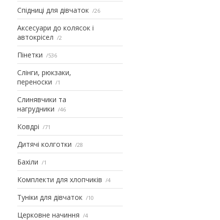
Спідниці для дівчаток
26
Аксесуари до колясок і
автокрісел
2
Пінетки
536
Слінги, рюкзаки,
переноски
1
Слинявчики та
нагрудники
46
Ковдрі
71
Дитячі колготки
28
Бахіли
1
Комплекти для хлопчиків
4
Туніки для дівчаток
10
Церковне начиння
4