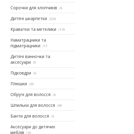
Сорочки для хлопчиків
6
Дитячі шкарпетки
234
Краватки та метелики
119
Наматрацники та
підматрацники
17
Дитячі ванночки та
аксесуари
9
Підковдри
6
Плюшки
20
Обручі для волосся
6
Шпильки для волосся
69
Банти для волосся
3
Аксесуари до дитячих
меблів
10