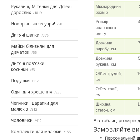
Рукавиці, Мітенки для Дітей і
Міжнародний
дорослих
розмір
1819
Розмір
Новорічні аксесуари!
20
чоловічого
одягу
Дитячі шапки
376
Довжина
Майки білизняні для
виробу, см
дівчаток
55
Довжина
Дитячі пов'язки і
рукава, см
косинки
531
Об'єм грудей,
1
см
Подушки
112
Об'єм талії,
1
Одяг для хрещення
835
см
Чепчики і царапки для
Ширина
1
малюків
812
стегон, см
Чоловічки
* в таблиці розмірів
410
Замовляйте ви
Комплекти для малюків
155
Персональний ди