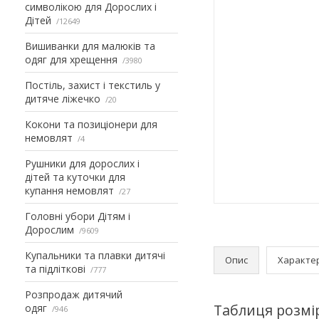
символікою для Дорослих і
Дітей
12649
Вишиванки для малюків та
одяг для хрещення
3980
Постіль, захист і текстиль у
дитяче ліжечко
20
Кокони та позиціонери для
немовлят
4
Рушники для дорослих і
дітей та куточки для
купання немовлят
27
Головні убори Дітям і
Дорослим
9609
Купальники та плавки дитячі
Опис
Характе
та підліткові
777
Розпродаж дитячий
Таблиця розмі
одяг
946