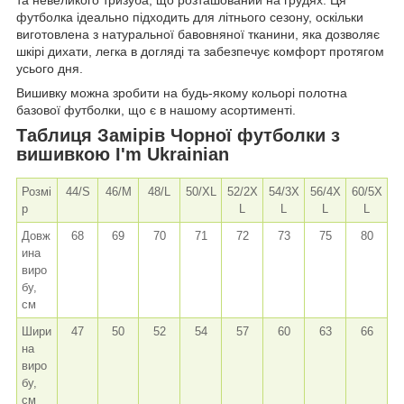
футболка ідеально підходить для літнього сезону, оскільки
виготовлена з натуральної бавовняної тканини, яка дозволяє
шкірі дихати, легка в догляді та забезпечує комфорт протягом
усього дня.
Вишивку можна зробити на будь-якому кольорі полотна
базової футболки, що є в нашому асортименті.
Таблиця Замірів Чорної футболки з
вишивкою I'm Ukrainian
Розмі
44/S
46/M
48/L
50/XL
52/2X
54/3X
56/4X
60/5X
р
L
L
L
L
Довж
68
69
70
71
72
73
75
80
ина
виро
бу,
см
Шири
47
50
52
54
57
60
63
66
на
виро
бу,
см