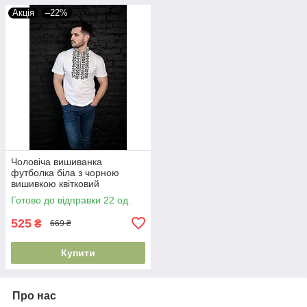
Акція
–22%
Чоловіча вишиванка
футболка біла з чорною
вишивкою квітковий
орнамент хрестиком
Готово до відправки 22 од.
машинна
525
₴
669 ₴
Купити
Про нас