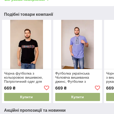
Подібні товари компанії
Чорна футболка з
Футболка українська
Чорн
кольоровою вишивкою,
Чоловіча вишиванка
з ви
Патріотичний одяг для
джинс, Футболки з
рука
чоловіків Сучасні
вишивкою для чоловіків,
орна
669
669
669
₴
₴
футболки в етно-стилі
Чоловіча вишита одяг
стил
Купити
Купити
Акційні пропозиції та новинки