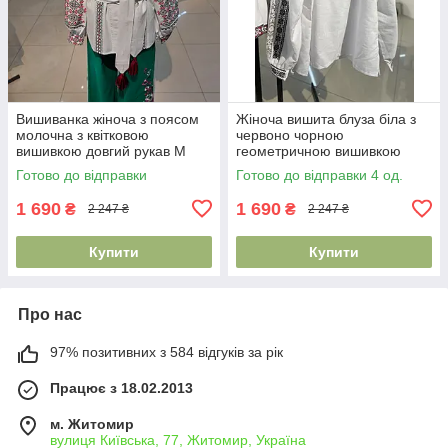
Вишиванка жіноча з поясом
Жіноча вишита блуза біла з
молочна з квітковою
червоно чорною
вишивкою довгий рукав M
геометричною вишивкою
2XL
довгий рукав S–2XL
Готово до відправки
Готово до відправки 4 од.
1 690
1 690
₴
₴
2 247 ₴
2 247 ₴
Купити
Купити
Про нас
97% позитивних з 584 відгуків за рік
Працює з 18.02.2013
м. Житомир
вулиця Київська, 77, Житомир, Україна