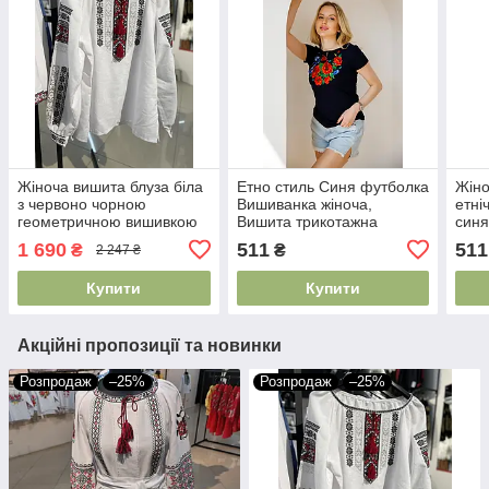
Жіноча вишита блуза біла
Етно стиль Синя футболка
Жіно
з червоно чорною
Вишиванка жіноча,
етні
геометричною вишивкою
Вишита трикотажна
синя
довгий рукав S–2XL
футболка Квітуча
виши
1 690
511
511
₴
₴
2 247 ₴
вишиванка
- 4X
Купити
Купити
Акційні пропозиції та новинки
Розпродаж
–25%
Розпродаж
–25%