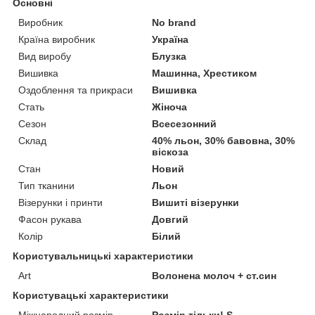
Основні
Виробник
No brand
Країна виробник
Україна
Вид виробу
Блузка
Вишивка
Машинна, Хрестиком
Оздоблення та прикраси
Вишивка
Стать
Жіноча
Сезон
Всесезонний
Склад
40% льон, 30% бавовна, 30%
віскоза
Стан
Новий
Тип тканини
Льон
Візерунки і принти
Вишиті візерунки
Фасон рукава
Довгий
Колір
Білий
Користувальницькі характеристики
Art
Волонена молоч + ст.син
Користувацькi характеристики
Міжнародний розмір
Розмір тільки! S