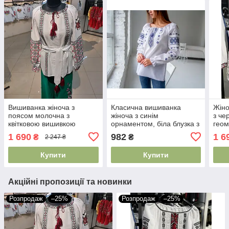
Вишиванка жіноча з
Класична вишиванка
Жіно
поясом молочна з
жіноча з синім
з че
квітковою вишивкою
орнаментом, біла блузка з
гео
довгий рукав M 2XL
народною вишивкою
довг
1 690
982
1 6
₴
₴
2 247 ₴
Купити
Купити
Акційні пропозиції та новинки
Розпродаж
–25%
Розпродаж
–25%