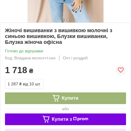
Жіночі вишиванки з вишивкою молочні з
синьою вишивкою, Блузки вишиванки,
Блузка жіноча офісна
Готово до відправки
Код: Владана молоч+т.син
Опт і роздріб
1 718
₴
1 287 ₴
від 10 шт.
Купити
або
Купити з