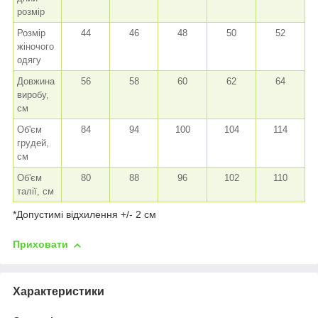
розмір
Розмір
44
46
48
50
52
жіночого
одягу
Довжина
56
58
60
62
64
виробу,
см
Об'єм
84
94
100
104
114
грудей,
см
Об'єм
80
88
96
102
110
талії, см
*Допустимі відхилення +/- 2 см
Приховати
Характеристики