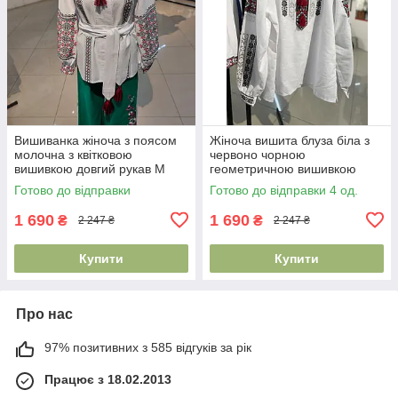
Вишиванка жіноча з поясом
Жіноча вишита блуза біла з
молочна з квітковою
червоно чорною
вишивкою довгий рукав M
геометричною вишивкою
2XL
довгий рукав S–2XL
Готово до відправки
Готово до відправки 4 од.
1 690
1 690
₴
₴
2 247 ₴
2 247 ₴
Купити
Купити
Про нас
97% позитивних з 585 відгуків за рік
Працює з 18.02.2013