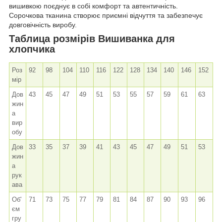
вишивкою поєднує в собі комфорт та автентичність.
Сорочкова тканина створює приємні відчуття та забезпечує
довговічність виробу.
Таблица розмірів Вишиванка для
хлопчика
Роз
92
98
104
110
116
122
128
134
140
146
152
мір
Дов
43
45
47
49
51
53
55
57
59
61
63
жин
а
вир
обу
Дов
33
35
37
39
41
43
45
47
49
51
53
жин
а
рук
ава
Об'
71
73
75
77
79
81
84
87
90
93
96
єм
гру