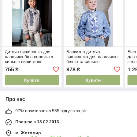
Дитяча вишиванка для
Блакитна дитяча
Біла
хлопчика біла сорочка з
вишиванка для хлопчика з
для 
синьою вишивкою
білою та синьою
зел
геометричний орнамент
вишивкою хрестиком
хрес
755
878
1 2
₴
₴
хрестиком 116–152
геометричний орнамент
орна
116–146
152
Купити
Купити
Про нас
97% позитивних з 585 відгуків за рік
Працює з 18.02.2013
м. Житомир