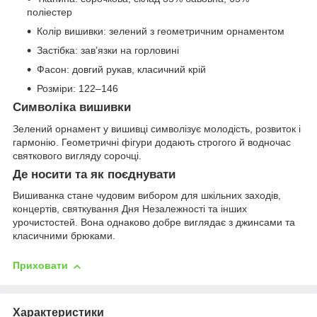
поліестер
Колір вишивки: зелений з геометричним орнаментом
Застібка: зав’язки на горловині
Фасон: довгий рукав, класичний крій
Розміри: 122–146
Символіка вишивки
Зелений орнамент у вишивці символізує молодість, розвиток і
гармонію. Геометричні фігури додають строгого й водночас
святкового вигляду сорочці.
Де носити та як поєднувати
Вишиванка стане чудовим вибором для шкільних заходів,
концертів, святкування Дня Незалежності та інших
урочистостей. Вона однаково добре виглядає з джинсами та
класичними брюками.
Приховати
Характеристики