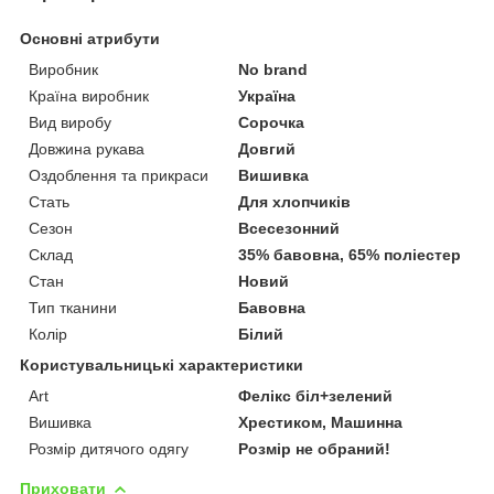
Основні атрибути
Виробник
No brand
Країна виробник
Україна
Вид виробу
Сорочка
Довжина рукава
Довгий
Оздоблення та прикраси
Вишивка
Стать
Для хлопчиків
Сезон
Всесезонний
Склад
35% бавовна, 65% поліестер
Стан
Новий
Тип тканини
Бавовна
Колір
Білий
Користувальницькі характеристики
Art
Фелікс біл+зелений
Вишивка
Хрестиком, Машинна
Розмір дитячого одягу
Розмір не обраний!
Приховати