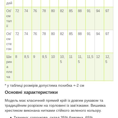
дей
Об'
72
74
76
78
80
82
85
88
91
94
97
єм
тал
ії
Об'
72
74
76
78
80
82
85
88
91
94
97
єм
сте
гон
Ши
8
8,5
9
9,5
10
10,
11
11,
11,5
12
12,
рин
5
5
5
а
пле
ча
* у таблиці розмірів допустима похибка +-2 см
Основні характеристики
Модель має класичний прямий крій із довгим рукавом та
традиційним розрізом на горловині із зав’язками. Вишивка
хрестиком виконана нитками стійкого зеленого кольору.
Тканина: сорочкова, склад 35% бавовна, 65%