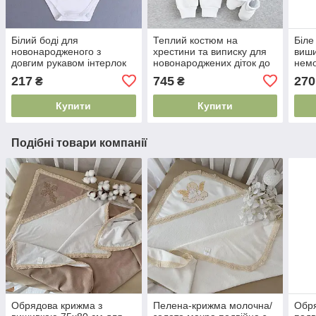
Білий боді для
Теплий костюм на
Біле
новонародженого з
хрестини та виписку для
виши
довгим рукавом інтерлок
новонароджених діток до
немо
бавовна 100% від
року Зима весна осінь
стил
217
745
270
₴
₴
українського виробника
фото
Купити
Купити
Подібні товари компанії
Обрядова крижма з
Пелена-крижма молочна/
Обр