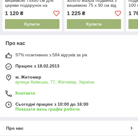
вишивкою 75х80 см для
золото махра подвійна з
подв
церкви подарунок на
вишивкою 75 х 90 см від
100 
хрестини від хресних
хресних батьків подарунок
пода
1 120
1 225
1 7
₴
₴
батьків православне
на хрестини
хрес
хрещення
Купити
Купити
Про нас
97% позитивних з 584 відгуків за рік
Працює з 18.02.2013
м. Житомир
вулиця Київська, 77, Житомир, Україна
Контакти
Сьогодні працює з 10:00 до 16:00
Показати весь графік роботи
Про нас