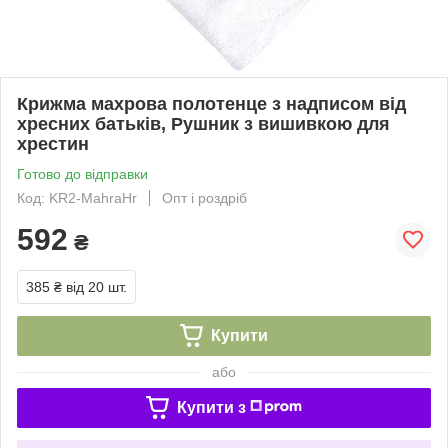
Крижма махрова полотенце з надписом від
хресних батьків, Рушник з вишивкою для
хрестин
Готово до відправки
Код: KR2-MahraHr
Опт і роздріб
592
₴
385 ₴
від 20 шт.
Купити
або
Купити з