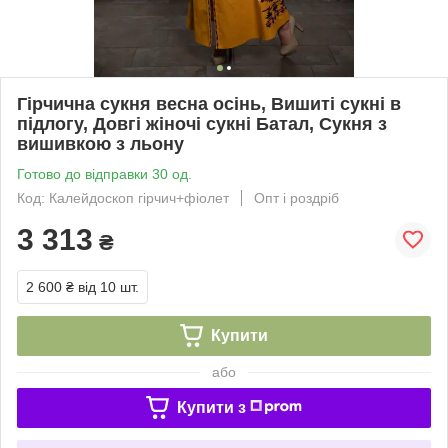
Гірчична сукня весна осінь, Вишиті сукні в
підлогу, Довгі жіночі сукні Батал, Сукня з
вишивкою з льону
Готово до відправки 30 од.
Код: Калейдоскоп гірчич+фіолет
Опт і роздріб
3 313
₴
2 600 ₴
від 10 шт.
Купити
або
Купити з