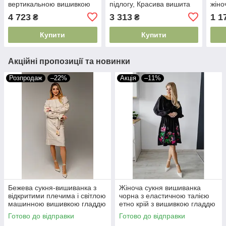
вертикальною вишивкою
підлогу, Красива вишита
жіно
для урочистих подій
сукня Червоне плаття з
сукн
4 723
3 313
1 1
₴
₴
розміри S M L XL XXL
довгими рукавами
виши
Купити
Купити
Акційні пропозиції та новинки
Розпродаж
–22%
Акція
–11%
Бежева сукня-вишиванка з
Жіноча сукня вишиванка
відкритими плечима і світлою
чорна з еластичною талією
машинною вишивкою гладдю
етно крій з вишивкою гладдю
ONE SIZE
Готово до відправки
Готово до відправки