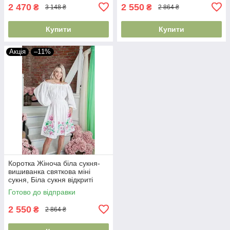
2 470
2 550
₴
₴
3 148 ₴
2 864 ₴
Купити
Купити
Акція
–11%
Коротка Жіноча біла сукня-
вишиванка святкова міні
сукня, Біла сукня відкриті
плечі
Готово до відправки
2 550
₴
2 864 ₴