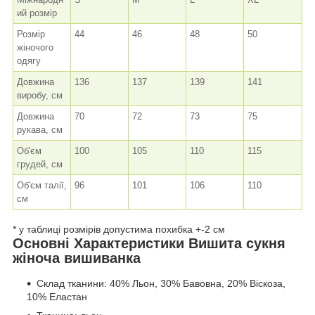
ий розмір
Розмір
44
46
48
50
жіночого
одягу
Довжина
136
137
139
141
виробу, см
Довжина
70
72
73
75
рукава, см
Об'єм
100
105
110
115
грудей, см
Об'єм талії,
96
101
106
110
см
* у таблиці розмірів допустима похибка +-2 см
Основні Характеристики Вишита сукня
жіноча вишиванка
Склад тканини: 40% Льон, 30% Бавовна, 20% Віскоза,
10% Еластан