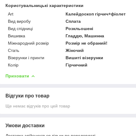
Користувальницькі характеристики
Art
Калейдоскоп гірчич+фіолет
Вид виробу
Сплата
Вид спідниці
Розкльошені
Вишивка
Гладдю, Машинна
Міжнародний розмір
Розмір не обраний!
Стать
Жіночий
Візерунки і принти
Вишиті візерунки
Колір
Гірчичний
Приховати
Відгуки про товар
Ще немає відгуків про цей товар
Умови доставки
Доставка здійснюється тільки по передоплаті.