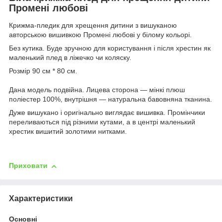
Промені любові
Крижма-пледик для хрещення дитини з вишуканою
авторською вишивкою Промені любові у білому кольорі.
Без кутика. Буде зручною для користування і після хрестин як
маленький плед в ліжечко чи коляску.
Розмір 90 см * 80 см.
Дана модель подвійна. Лицева сторона — мінкі плюш
поліестер 100%, внутрішня — натуральна бавовняна тканина.
Дуже вишукано і оригінально виглядає вишивка. Промінчики
переливаються під різними кутами, а в центрі маленький
хрестик вишитий золотими нитками.
Приховати
Характеристики
Основні