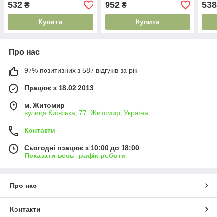
хрещення Власне
рушник на хрещення
з ме
532
952
538
₴
₴
виробництво
вишивка, Крижми велсофт
кри
Купити
Купити
Про нас
97% позитивних з 587 відгуків за рік
Працює з 18.02.2013
м. Житомир
вулиця Київська, 77, Житомир, Україна
Контакти
Сьогодні працює з 10:00 до 18:00
Показати весь графік роботи
Про нас
Контакти