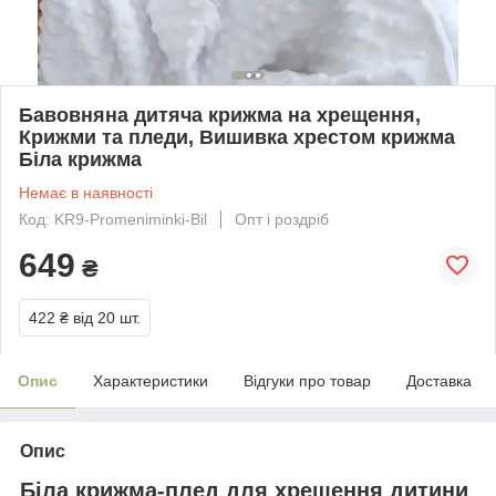
Бавовняна дитяча крижма на хрещення,
Крижми та пледи, Вишивка хрестом крижма
Біла крижма
Немає в наявності
Код: KR9-Promeniminki-Bil
Опт і роздріб
649
₴
422 ₴
від 20 шт.
Опис
Характеристики
Відгуки про товар
Доставка
Опис
Біла крижма-плед для хрещення дитини