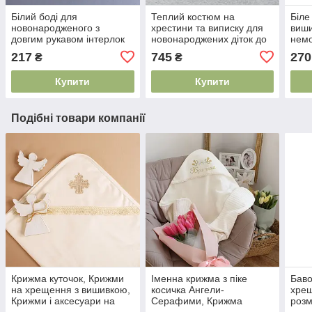
Білий боді для
Теплий костюм на
Біле
новонародженого з
хрестини та виписку для
виши
довгим рукавом інтерлок
новонароджених діток до
немо
бавовна 100% від
року Зима весна осінь
стил
217
745
270
₴
₴
українського виробника
фото
Купити
Купити
Подібні товари компанії
Крижма куточок, Крижми
Іменна крижма з піке
Баво
на хрещення з вишивкою,
косичка Ангели-
хрещ
Крижми і аксесуари на
Серафими, Крижма
розм