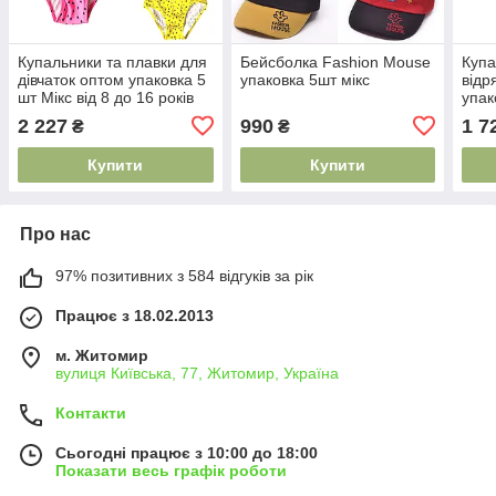
Купальники та плавки для
Бейсболка Fashion Mouse
Купа
дівчаток оптом упаковка 5
упаковка 5шт мікс
відр
шт Мікс від 8 до 16 років
упак
від 
2 227
990
1 7
₴
₴
Купити
Купити
Про нас
97% позитивних з 584 відгуків за рік
Працює з 18.02.2013
м. Житомир
вулиця Київська, 77, Житомир, Україна
Контакти
Сьогодні працює з 10:00 до 18:00
Показати весь графік роботи