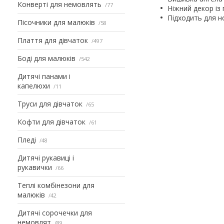
Конверті для немовлять
77
Ніжний декор із
Підходить для н
Пісочники для малюків
58
Плаття для дівчаток
497
Боді для малюків
542
Дитячі панами і
капелюхи
11
Труси для дівчаток
65
Кофти для дівчаток
61
Пледі
48
Дитячі рукавиці і
рукавички
66
Теплі комбінезони для
малюків
42
Дитячі сорочечки для
немовлят
89