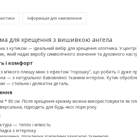
ристики
Інформація для замовлення
ма для хрещення з вишивкою ангела
а з кутиком — ідеальний вибір для хрещення хлопчика. У центрі
ик, який надає виробу символічного значення та духовного наст
ть і комфорт
 м’якого плюшу мінкі з ефектом "горошку", що робить її дуже 
она — з натуральної бавовняної тканини інтерлок. Кутик обробл
и — стильна і делікатна деталь.
чення
м * 80 см. Після хрещення крижму можна використовувати як пл
іверсальна, підходить для будь-якої пори року.
і
тура — тепло і м’якість
ладка з інтерлоку
 машинна, проклеєна зсередини захисною тканиною