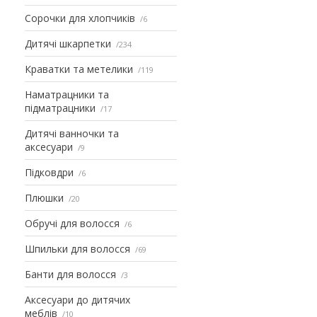
Сорочки для хлопчиків
6
Дитячі шкарпетки
234
Краватки та метелики
119
Наматрацники та
підматрацники
17
Дитячі ванночки та
аксесуари
9
Підковдри
6
Плюшки
20
Обручі для волосся
6
Шпильки для волосся
69
Банти для волосся
3
Аксесуари до дитячих
меблів
10