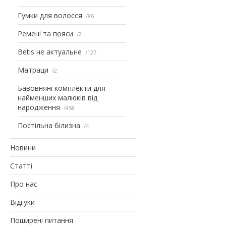
Гумки для волосся
86
Ремені та пояси
2
Betis не актуальне
127
Матраци
2
Бавовняні комплекти для
найменших малюків від
народження
458
Постільна білизна
4
Новини
Статті
Про нас
Відгуки
Поширені питання