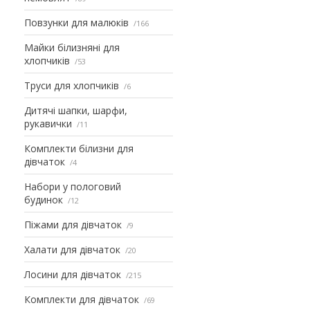
Повзунки для малюків
166
Майки білизняні для
хлопчиків
53
Труси для хлопчиків
6
Дитячі шапки, шарфи,
рукавички
11
Комплекти білизни для
дівчаток
4
Набори у пологовий
будинок
12
Піжами для дівчаток
9
Халати для дівчаток
20
Лосини для дівчаток
215
Комплекти для дівчаток
69