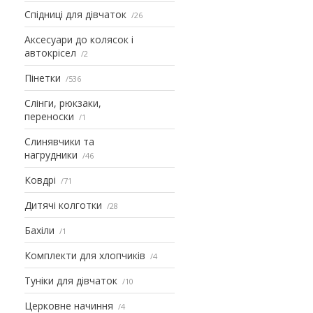
Спідниці для дівчаток
26
Аксесуари до колясок і
автокрісел
2
Пінетки
536
Слінги, рюкзаки,
переноски
1
Слинявчики та
нагрудники
46
Ковдрі
71
Дитячі колготки
28
Бахіли
1
Комплекти для хлопчиків
4
Туніки для дівчаток
10
Церковне начиння
4