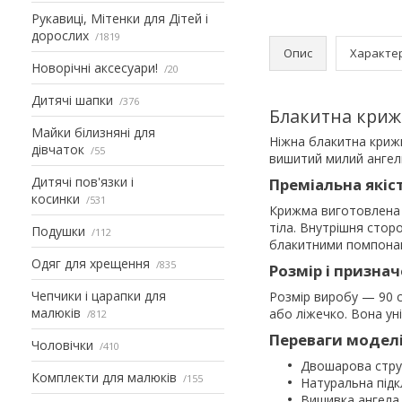
Рукавиці, Мітенки для Дітей і
дорослих
1819
Опис
Характе
Новорічні аксесуари!
20
Дитячі шапки
376
Блакитна криж
Майки білизняні для
Ніжна блакитна крижм
дівчаток
55
вишитий милий ангел
Дитячі пов'язки і
Преміальна якіс
косинки
531
Крижма виготовлена з
тіла. Внутрішня стор
Подушки
112
блакитними помпонам
Одяг для хрещення
835
Розмір і призна
Чепчики і царапки для
Розмір виробу — 90 с
малюків
або ліжечко. Вона ун
812
Переваги модел
Чоловічки
410
Двошарова струк
Комплекти для малюків
155
Натуральна підк
Вишивка ангела