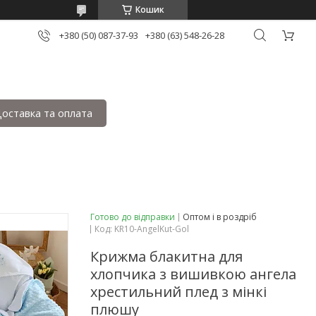
Кошик
+380 (50) 087-37-93
+380 (63) 548-26-28
оставка та оплата
Готово до відправки
Оптом і в роздріб
Код:
KR10-AngelKut-Gol
Крижма блакитна для
хлопчика з вишивкою ангела
хрестильний плед з мінкі
плюшу