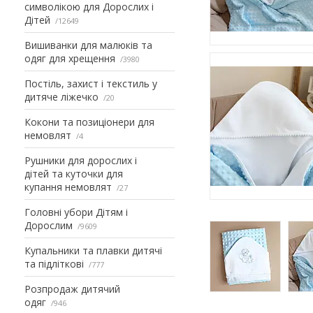
символікою для Дорослих і
Дітей
12649
Вишиванки для малюків та
одяг для хрещення
3980
Постіль, захист і текстиль у
дитяче ліжечко
20
Кокони та позиціонери для
немовлят
4
Рушники для дорослих і
дітей та куточки для
купання немовлят
27
Головні убори Дітям і
Дорослим
9609
Купальники та плавки дитячі
та підліткові
777
Розпродаж дитячий
одяг
946