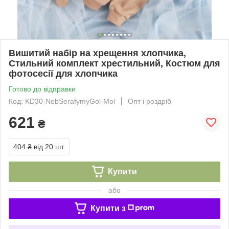
Вишитий набір на хрещення хлопчика,
Стильний комплект хрестильний, Костюм для
фотосесії для хлопчика
Готово до відправки
Код: KD30-NebSerafymyGol-Mol
Опт і роздріб
621
₴
404 ₴
від 20 шт.
Купити
або
Купити з