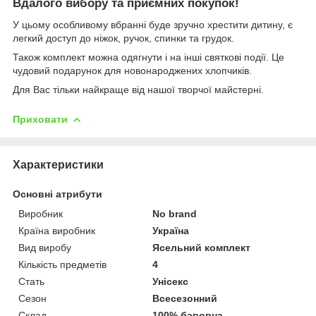
Вдалого вибору та приємних покупок!
У цьому особливому вбранні буде зручно хрестити дитину, є
легкий доступ до ніжок, ручок, спинки та грудок.
Також комплект можна одягнути і на інші святкові події. Це
чудовий подарунок для новонароджених хлопчиків.
Для Вас тільки найкраще від нашої творчої майстерні.
Приховати
Характеристики
Основні атрибути
Виробник
No brand
Країна виробник
Україна
Вид виробу
Ясельний комплект
Кількість предметів
4
Стать
Унісекс
Сезон
Всесезонний
Склад
100% бавовна