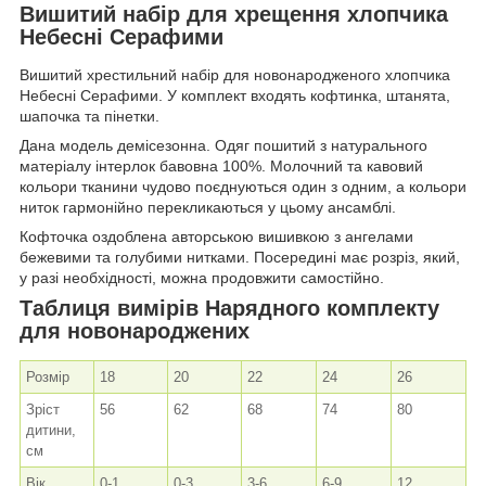
Вишитий набір для хрещення хлопчика
Небесні Серафими
Вишитий хрестильний набір для новонародженого хлопчика
Небесні Серафими. У комплект входять кофтинка, штанята,
шапочка та пінетки.
Дана модель демісезонна. Одяг пошитий з натурального
матеріалу інтерлок бавовна 100%. Молочний та кавовий
кольори тканини чудово поєднуються один з одним, а кольори
ниток гармонійно перекликаються у цьому ансамблі.
Кофточка оздоблена авторською вишивкою з ангелами
бежевими та голубими нитками. Посередині має розріз, який,
у разі необхідності, можна продовжити самостійно.
Таблиця вимірів Нарядного комплекту
для новонароджених
Розмір
18
20
22
24
26
Зріст
56
62
68
74
80
дитини,
см
Вік,
0-1
0-3
3-6
6-9
12