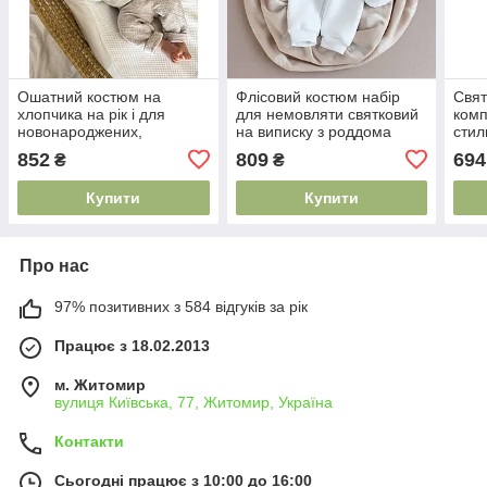
Ошатний костюм на
Флісовий костюм набір
Свят
хлопчика на рік і для
для немовляти святковий
комп
новонароджених,
на виписку з роддома
стил
Нарядний Комплект на
хрещення
відт
852
809
694
₴
₴
хрещення хлопчика
поді
Купити
Купити
Про нас
97% позитивних з 584 відгуків за рік
Працює з 18.02.2013
м. Житомир
вулиця Київська, 77, Житомир, Україна
Контакти
Сьогодні працює з 10:00 до 16:00