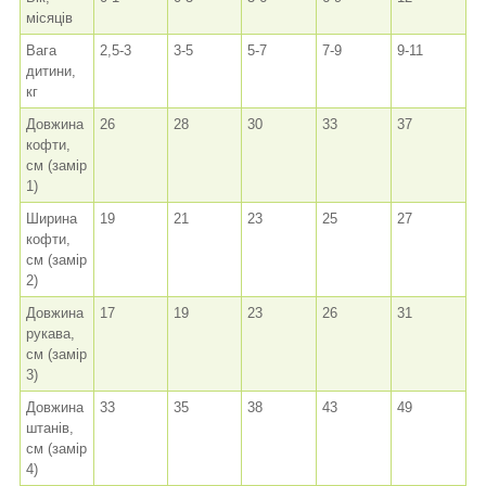
місяців
Вага
2,5-3
3-5
5-7
7-9
9-11
дитини,
кг
Довжина
26
28
30
33
37
кофти,
см (замір
1)
Ширина
19
21
23
25
27
кофти,
см (замір
2)
Довжина
17
19
23
26
31
рукава,
см (замір
3)
Довжина
33
35
38
43
49
штанів,
см (замір
4)