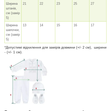
Ширина
21
22
23
25
27
штанів,
см (замір
5)
Ширина
13
14
15
16
17
шапочки,
см (замір
5)
*Допустимі відхилення для замірів довжини (+/- 2 см), ширини
- (+/- 1 см).