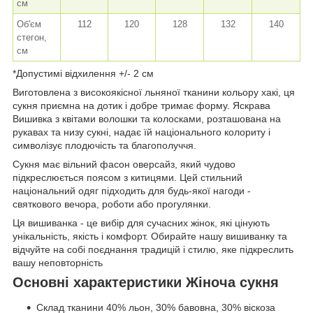
см
Об'єм
112
120
128
132
140
стегон,
см
*Допустимі відхилення +/- 2 см
Виготовлена з високоякісної льняної тканини кольору хакі, ця
сукня приємна на дотик і добре тримає форму. Яскрава
Вишивка з квітами волошки та колосками, розташована на
рукавах та низу сукні, надає їй національного колориту і
символізує плодючість та благополуччя.
Сукня має вільний фасон оверсайз, який чудово
підкреслюється поясом з китицями. Цей стильний
національний одяг підходить для будь-якої нагоди -
святкового вечора, роботи або прогулянки.
Ця вишиванка - це вибір для сучасних жінок, які цінують
унікальність, якість і комфорт. Обирайте нашу вишиванку та
відчуйте на собі поєднання традицій і стилю, яке підкреслить
вашу неповторність
Основні характеристики Жіноча сукня
Склад тканини 40% льон, 30% бавовна, 30% віскоза