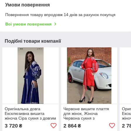
Умови повернення
Повернення товару впродовж 14 днів за рахунок покупця
Всі умови повернення
Подібні товари компанії
Оригінальна довга
Червоне вишите плаття
Ориг
Ексклюзивна вишита
для жінок, Жіноча
Екск
жіноча Сіра сукня з довгим
Червона сукня з
жіно
рукавом, Сукні з вишивкою
українською вишивкою
довг
3 720
2 864
2 7
₴
₴
сірі
Українські сукні
виши