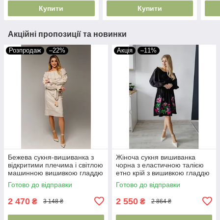
Купити
Купити
Акційні пропозиції та новинки
Розпродаж
–22%
Акція
–11%
Бежева сукня-вишиванка з
Жіноча сукня вишиванка
відкритими плечима і світлою
чорна з еластичною талією
машинною вишивкою гладдю
етно крій з вишивкою гладдю
ONE SIZE
Готово до відправки
Готово до відправки
2 470
2 550
₴
₴
3 148 ₴
2 864 ₴