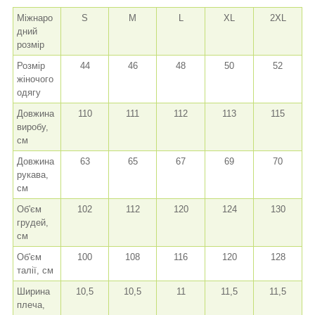
Міжнаро
S
M
L
XL
2XL
дний
розмір
Розмір
44
46
48
50
52
жіночого
одягу
Довжина
110
111
112
113
115
виробу,
см
Довжина
63
65
67
69
70
рукава,
см
Об'єм
102
112
120
124
130
грудей,
см
Об'єм
100
108
116
120
128
талії, см
Ширина
10,5
10,5
11
11,5
11,5
плеча,