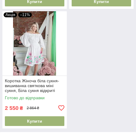
Купити
Купити
Акція
–11%
Коротка Жіноча біла сукня-
вишиванка святкова міні
сукня, Біла сукня відкриті
плечі
Готово до відправки
2 550
₴
2 864 ₴
Купити