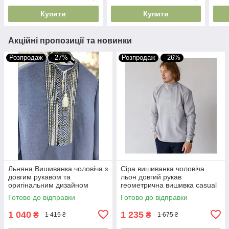
XXXL
Купити
Купити
Акційні пропозиції та новинки
Розпродаж
–27%
Розпродаж
–26%
Льняна Вишиванка чоловіча з
Сіра вишиванка чоловіча
довгим рукавом та
льон довгий рукав
оригінальним дизайном
геометрична вишивка casual
ручна вишивка
стиль
Готово до відправки
Готово до відправки
1 040
1 235
₴
₴
1 415 ₴
1 675 ₴