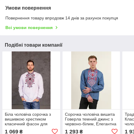
Умови повернення
Повернення товару впродовж 14 днів за рахунок покупця
Всі умови повернення
Подібні товари компанії
Біла чоловіча сорочка з
Сорочка чоловіча вишита
Трад
вишивкою хрестиком
Говерла темний джинс з
Клас
класичний фасон для
червоно-білим, Елегантна
чоло
повсякденного носіння
чоловіча сорочка з
чер
1 069
1 293
1 9
₴
₴
розміри S M L XL XXL
вишивкою
довг