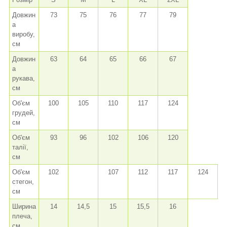
Довжин
73
75
76
77
79
а
виробу,
см
Довжин
63
64
65
66
67
а
рукава,
см
Об'єм
100
105
110
117
124
грудей,
см
Об'єм
93
96
102
106
120
талії,
см
Об'єм
102
107
112
117
124
стегон,
см
Ширина
14
14,5
15
15,5
16
плеча,
см