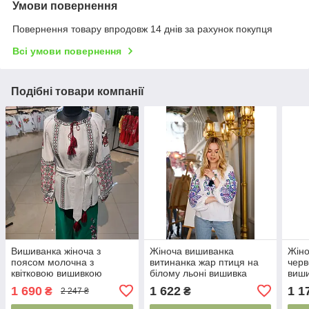
Умови повернення
Повернення товару впродовж 14 днів за рахунок покупця
Всі умови повернення
Подібні товари компанії
Вишиванка жіноча з
Жіноча вишиванка
Жіно
поясом молочна з
витинанка жар птиця на
чер
квітковою вишивкою
білому льоні вишивка
виши
довгий рукав M 2XL
гладдю на рукавах і
об’є
1 690
1 622
1 1
₴
₴
2 247 ₴
грудях
ткан