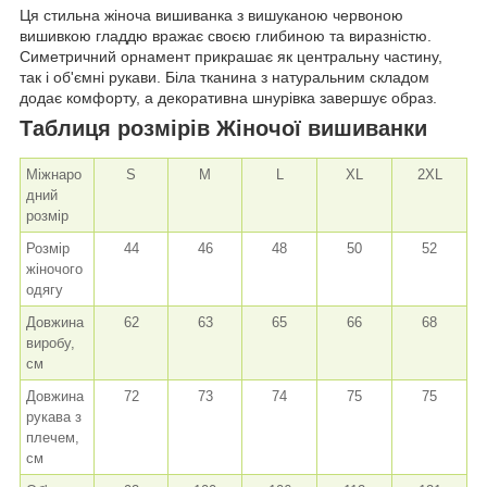
Ця стильна жіноча вишиванка з вишуканою червоною
вишивкою гладдю вражає своєю глибиною та виразністю.
Симетричний орнамент прикрашає як центральну частину,
так і об'ємні рукави. Біла тканина з натуральним складом
додає комфорту, а декоративна шнурівка завершує образ.
Таблиця розмірів Жіночої вишиванки
Міжнаро
S
M
L
XL
2XL
дний
розмір
Розмір
44
46
48
50
52
жіночого
одягу
Довжина
62
63
65
66
68
виробу,
см
Довжина
72
73
74
75
75
рукава з
плечем,
см