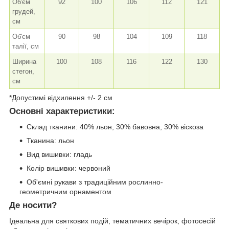
Об'єм
92
100
106
112
121
грудей,
см
Об'єм
90
98
104
109
118
талії, см
Ширина
100
108
116
122
130
стегон,
см
*Допустимі відхилення +/- 2 см
Основні характеристики:
Склад тканини: 40% льон, 30% бавовна, 30% віскоза
Тканина: льон
Вид вишивки: гладь
Колір вишивки: червоний
Об'ємні рукави з традиційним рослинно-
геометричним орнаментом
Де носити?
Ідеальна для святкових подій, тематичних вечірок, фотосесій