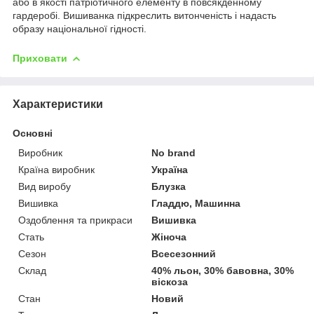
або в якості патріотичного елементу в повсякденному
гардеробі. Вишиванка підкреслить витонченість і надасть
образу національної гідності.
Приховати
Характеристики
Основні
Виробник
No brand
Країна виробник
Україна
Вид виробу
Блузка
Вишивка
Гладдю, Машинна
Оздоблення та прикраси
Вишивка
Стать
Жіноча
Сезон
Всесезонний
Склад
40% льон, 30% бавовна, 30%
віскоза
Стан
Новий