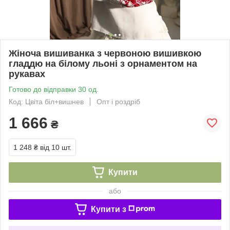
Жіноча вишиванка з червоною вишивкою
гладдю на білому льоні з орнаментом на
рукавах
Готово до відправки 30 од.
Код: Цвіта біл+вишнев
Опт і роздріб
1 666
₴
1 248 ₴
від 10 шт.
Купити
або
Купити з