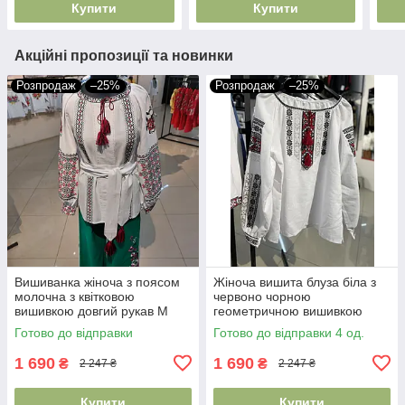
Купити
Купити
Акційні пропозиції та новинки
Розпродаж
–25%
Розпродаж
–25%
Вишиванка жіноча з поясом
Жіноча вишита блуза біла з
молочна з квітковою
червоно чорною
вишивкою довгий рукав M
геометричною вишивкою
2XL
довгий рукав S–2XL
Готово до відправки
Готово до відправки 4 од.
1 690
1 690
₴
₴
2 247 ₴
2 247 ₴
Купити
Купити