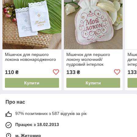
Мішечок для першого
Мішечок для першого
Міше
локона новонародженого
локону молочний/
дити
пудровий інтерлок
інте
пам'ятний аксесуар
хрещ
110
133
133
₴
₴
хрещення дитини
хрес
подарунок на хрестини
Купити
Купити
Про нас
97% позитивних з 587 відгуків за рік
Працює з 18.02.2013
м. Житомир