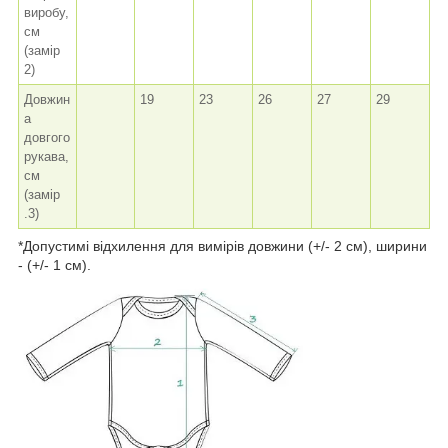
виробу,
см
(замір
2)
Довжин
19
23
26
27
29
а
довгого
рукава,
см
(замір
.3)
*Допустимі відхилення для вимірів довжини (+/- 2 см), ширини
- (+/- 1 см).