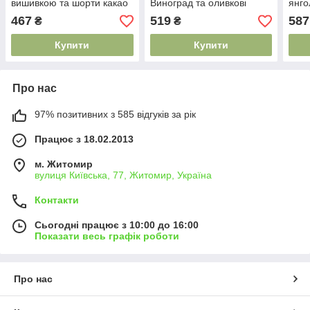
вишивкою та шорти какао
Виноград та оливкові
янго
розміри 62 68 74 80 86 92
штани інтерлок для
спід
467
519
587
₴
₴
немовлят 56 62 68 74 80
92
86 92
Купити
Купити
Про нас
97% позитивних з 585 відгуків за рік
Працює з 18.02.2013
м. Житомир
вулиця Київська, 77, Житомир, Україна
Контакти
Сьогодні працює з 10:00 до 16:00
Показати весь графік роботи
Про нас