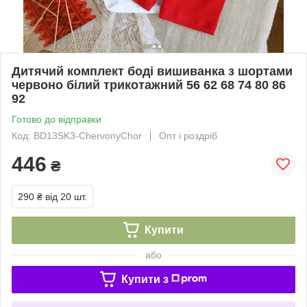
Дитячий комплект боді вишиванка з шортами
червоно білий трикотажний 56 62 68 74 80 86
92
Готово до відправки
Код: BD13SK3-ChervonyChor
Опт і роздріб
446
₴
290 ₴
від 20 шт.
Купити
або
Купити з