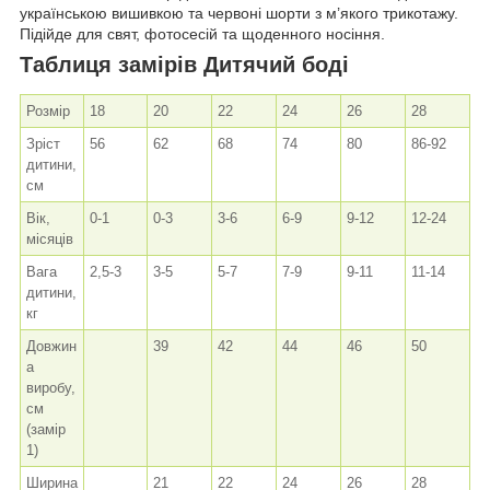
українською вишивкою та червоні шорти з м’якого трикотажу.
Підійде для свят, фотосесій та щоденного носіння.
Таблиця замірів Дитячий боді
Розмір
18
20
22
24
26
28
Зріст
56
62
68
74
80
86-92
дитини,
см
Вік,
0-1
0-3
3-6
6-9
9-12
12-24
місяців
Вага
2,5-3
3-5
5-7
7-9
9-11
11-14
дитини,
кг
Довжин
39
42
44
46
50
а
виробу,
см
(замір
1)
Ширина
21
22
24
26
28