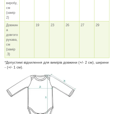
виробу,
см
(замір
2)
Довжин
19
23
26
27
29
а
довгого
рукава,
см
(замір
.3)
*Допустимі відхилення для вимірів довжини (+/- 2 см), ширини
- (+/- 1 см).