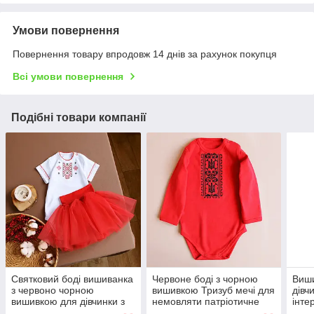
Умови повернення
Повернення товару впродовж 14 днів за рахунок покупця
Всі умови повернення
Подібні товари компанії
Святковий боді вишиванка
Червоне боді з чорною
Виши
з червоно чорною
вишивкою Тризуб мечі для
дівч
вишивкою для дівчинки з
немовляти патріотичне
інте
фатиновою спідничкою 62
повсякденне інтерлок 62–
свят