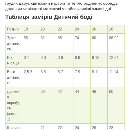
грудях дарує святковий настрій та тепло родинних обрядів,
додаючи чарівності малюкові у найважливіші зимові дні.
Таблиця замірів Дитячий боді
Розмір
18
20
22
24
26
28
Зріст
56
62
68
74
80
86-92
дитини,
см
Вік,
0-1
0-3
3-6
6-9
9-12
12-24
місяців
Вага
2,5-3
3-5
5-7
7-9
9-11
11-14
дитини,
кг
Довжин
39
42
44
46
50
а
виробу,
см
(замір
1)
Ширина
21
22
24
26
28