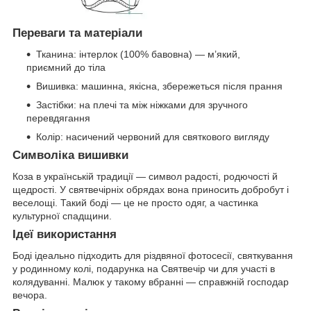
Переваги та матеріали
Тканина: інтерлок (100% бавовна) — м’який,
приємний до тіла
Вишивка: машинна, якісна, збережеться після прання
Застібки: на плечі та між ніжками для зручного
перевдягання
Колір: насичений червоний для святкового вигляду
Символіка вишивки
Коза в українській традиції — символ радості, родючості й
щедрості. У святвечірніх обрядах вона приносить добробут і
веселощі. Такий боді — це не просто одяг, а частинка
культурної спадщини.
Ідеї використання
Боді ідеально підходить для різдвяної фотосесії, святкування
у родинному колі, подарунка на Святвечір чи для участі в
колядуванні. Малюк у такому вбранні — справжній господар
вечора.