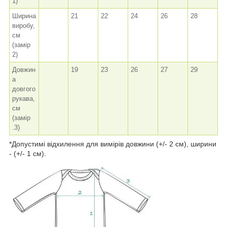
1)
Ширина
21
22
24
26
28
виробу,
см
(замір
2)
Довжин
19
23
26
27
29
а
довгого
рукава,
см
(замір
.3)
*Допустимі відхилення для вимірів довжини (+/- 2 см), ширини
- (+/- 1 см).