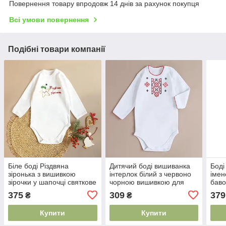
Повернення товару впродовж 14 днів за рахунок покупця
Всі умови повернення
Подібні товари компанії
Біле боді Різдвяна
Дитячий боді вишиванка
Боді
зіронька з вишивкою
інтерлок білий з червоно
імен
зірочки у шапочці святкове
чорною вишивкою для
баво
для немовляти унісекс 62
немовлят 0 - 2 роки
виш
375
309
379
₴
₴
68 74 80 см
розміри 62 - 92
довг
Купити
Купити