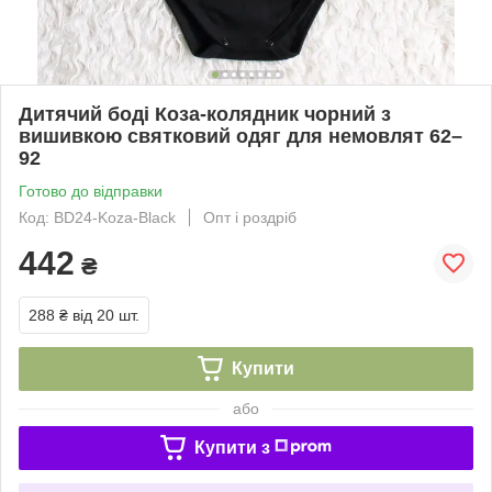
Дитячий боді Коза-колядник чорний з
вишивкою святковий одяг для немовлят 62–
92
Готово до відправки
Код: BD24-Koza-Black
Опт і роздріб
442
₴
288 ₴
від 20 шт.
Купити
або
Купити з