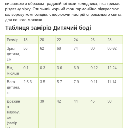
вишивкою з образом традиційної кози-колядника, яка тримає
різдвяну зірку. Стильний чорний фон гармонійно підкреслює
кольорову композицію, створюючи настрій справжнього свята
для вашого малюка.
Таблиця замірів Дитячий боді
Розмір
18
20
22
24
26
28
Зріст
56
62
68
74
80
86-92
дитини,
см
Вік,
0-1
0-3
3-6
6-9
9-12
12-24
місяців
Вага
2,5-3
3-5
5-7
7-9
9-11
11-14
дитини,
кг
Довжин
39
42
44
46
50
а
виробу,
см
(замір