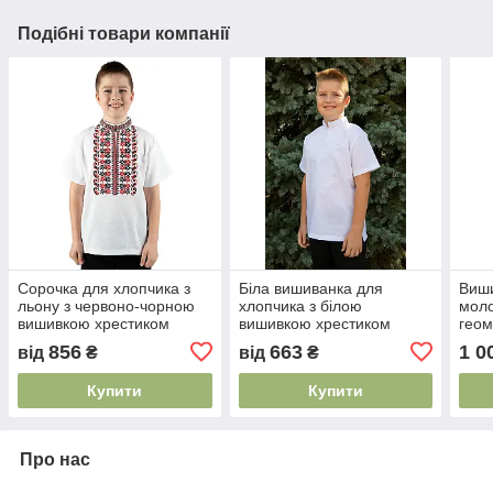
Подібні товари компанії
Сорочка для хлопчика з
Біла вишиванка для
Виши
льону з червоно-чорною
хлопчика з білою
моло
вишивкою хрестиком
вишивкою хрестиком
гео
короткий рукав 110-164
короткий рукав 92–164
хрес
856
663
1 0
від
₴
від
₴
стриманий стиль
110
Купити
Купити
Про нас