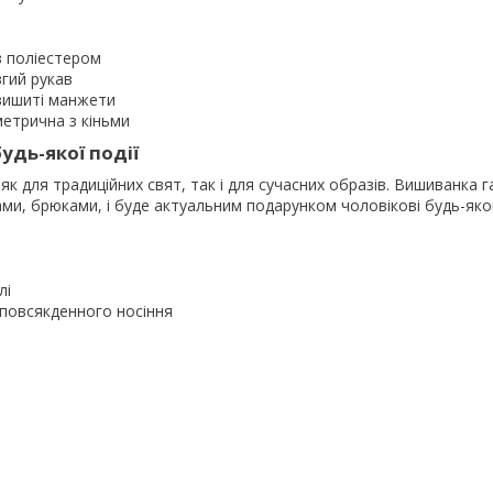
з поліестером
вгий рукав
вишиті манжети
етрична з кіньми
удь-якої події
як для традиційних свят, так і для сучасних образів. Вишиванка 
ми, брюками, і буде актуальним подарунком чоловікові будь-яког
лі
повсякденного носіння