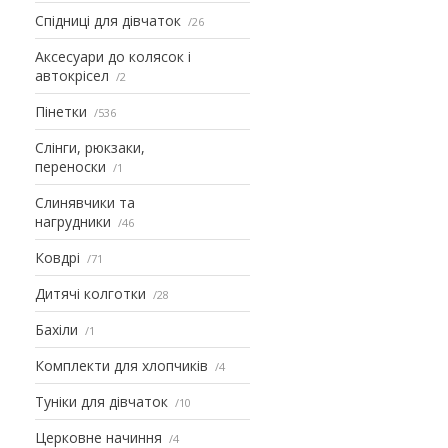
Спідниці для дівчаток
26
Аксесуари до колясок і
автокрісел
2
Пінетки
536
Слінги, рюкзаки,
переноски
1
Слинявчики та
нагрудники
46
Ковдрі
71
Дитячі колготки
28
Бахіли
1
Комплекти для хлопчиків
4
Туніки для дівчаток
10
Церковне начиння
4