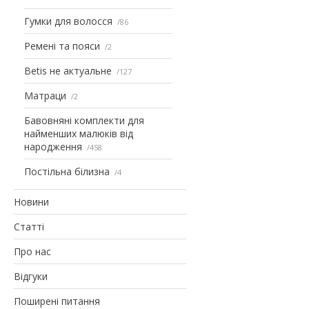
Гумки для волосся
86
Ремені та пояси
2
Betis не актуальне
127
Матраци
2
Бавовняні комплекти для
найменших малюків від
народження
458
Постільна білизна
4
Новини
Статті
Про нас
Відгуки
Поширені питання