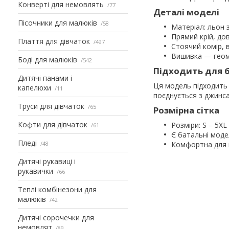
Конверті для немовлять
77
Деталі моделі
Пісочники для малюків
58
Матеріал: льон 
Прямий крій, до
Плаття для дівчаток
497
Стоячий комір, 
Вишивка — геом
Боді для малюків
542
Підходить для б
Дитячі панами і
Ця модель підходить 
капелюхи
11
поєднується з джинса
Труси для дівчаток
65
Розмірна сітка
Кофти для дівчаток
Розміри: S – 5XL
61
Є батальні моде
Пледі
48
Комфортна для 
Дитячі рукавиці і
рукавички
66
Теплі комбінезони для
малюків
42
Дитячі сорочечки для
немовлят
89