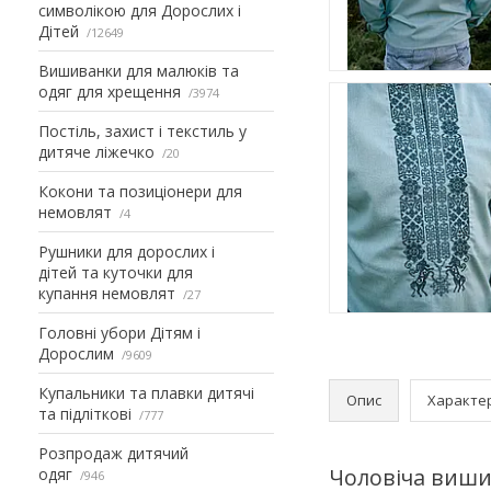
символікою для Дорослих і
Дітей
12649
Вишиванки для малюків та
одяг для хрещення
3974
Постіль, захист і текстиль у
дитяче ліжечко
20
Кокони та позиціонери для
немовлят
4
Рушники для дорослих і
дітей та куточки для
купання немовлят
27
Головні убори Дітям і
Дорослим
9609
Купальники та плавки дитячі
Опис
Характе
та підліткові
777
Розпродаж дитячий
Чоловіча виши
одяг
946