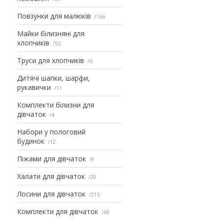
Повзунки для малюків
166
Майки білизняні для
хлопчиків
53
Труси для хлопчиків
6
Дитячі шапки, шарфи,
рукавички
11
Комплекти білизни для
дівчаток
4
Набори у пологовий
будинок
12
Піжами для дівчаток
9
Халати для дівчаток
20
Лосини для дівчаток
215
Комплекти для дівчаток
69