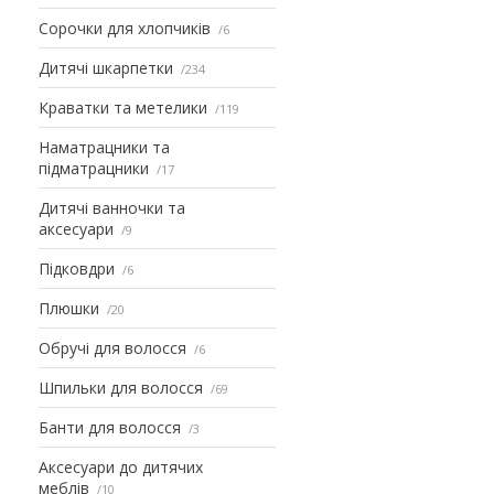
Сорочки для хлопчиків
6
Дитячі шкарпетки
234
Краватки та метелики
119
Наматрацники та
підматрацники
17
Дитячі ванночки та
аксесуари
9
Підковдри
6
Плюшки
20
Обручі для волосся
6
Шпильки для волосся
69
Банти для волосся
3
Аксесуари до дитячих
меблів
10