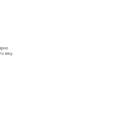
гарно
о віку.