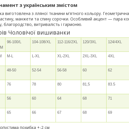
намент з українським змістом
ка виготовлена з лляної тканини м'ятного кольору. Геометричн
астину, манжети та спину сорочки. Особливий акцент — пара кон
, благородство, витривалість і гармонію.
рів Чоловічої вишиванки
96-100/L
104-108/XL
112-116/2XL
120/3XL
124/4XL
/M
M
M-L
L-XL
XL-2XL
2XL-3XL
4XL
48-50
52-54
56-58
60
62
76
78
80
81,5
83.5
56
60
64
68
71
65
66
67
68
69
 допустима похибка +-2 см