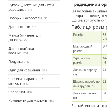
Традиційний ор
Рукавиці, Мітенки для Дітей і
дорослих
1819
Ця чоловіча вишиван
прикрашає передню ч
Новорічні аксесуари!
20
що символізують силу
Таблиця розмі
Дитячі шапки
376
Майки білизняні для
Розмір
88-
дівчаток
92
55
Міжнародний
S-
Дитячі пов'язки і
розмір
косинки
531
Український
44-
Подушки
112
розмір
46
Одяг для хрещення
Довжина виробу,
74
835
см
Чепчики і царапки для
Ширина виробу по
52
малюків
812
лінії грудей, см
Чоловічки
410
Довжина рукава,
64
см
Комплекти для малюків
155
* в таблиці розмірів