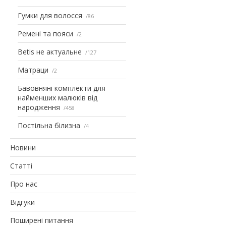
Гумки для волосся
86
Ремені та пояси
2
Betis не актуальне
127
Матраци
2
Бавовняні комплекти для
найменших малюків від
народження
458
Постільна білизна
4
Новини
Статті
Про нас
Відгуки
Поширені питання