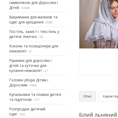
символікою для Дорослих і
Дітей
12649
Вишиванки для малюків та
одяг для хрещення
3980
Постіль, захист і текстиль у
дитяче ліжечко
20
Кокони та позиціонери для
немовлят
4
Рушники для дорослих і
дітей та куточки для
купання немовлят
27
Головні убори Дітям і
Дорослим
9609
Купальники та плавки дитячі
Опис
Характе
та підліткові
777
Розпродаж дитячий
Білий льняний
одяг
946