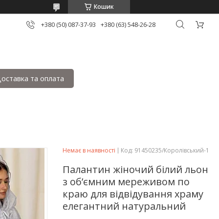
Кошик
+380 (50) 087-37-93
+380 (63) 548-26-28
оставка та оплата
Немає в наявності
Код:
91450235/Королівський-1
Палантин жіночий білий льон
з об’ємним мереживом по
краю для відвідування храму
елегантний натуральний