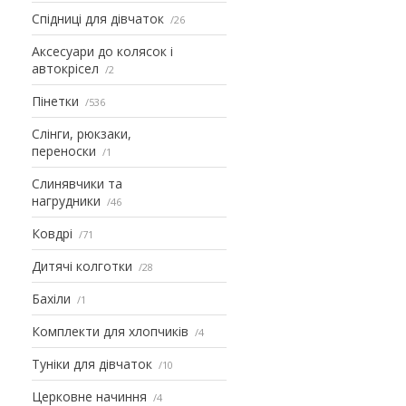
Спідниці для дівчаток
26
Аксесуари до колясок і
автокрісел
2
Пінетки
536
Слінги, рюкзаки,
переноски
1
Слинявчики та
нагрудники
46
Ковдрі
71
Дитячі колготки
28
Бахіли
1
Комплекти для хлопчиків
4
Туніки для дівчаток
10
Церковне начиння
4