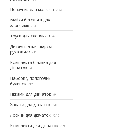
Повзунки для малюків
166
Майки білизняні для
хлопчиків
53
Труси для хлопчиків
6
Дитячі шапки, шарфи,
рукавички
11
Комплекти білизни для
дівчаток
4
Набори у пологовий
будинок
12
Піжами для дівчаток
9
Халати для дівчаток
20
Лосини для дівчаток
215
Комплекти для дівчаток
69