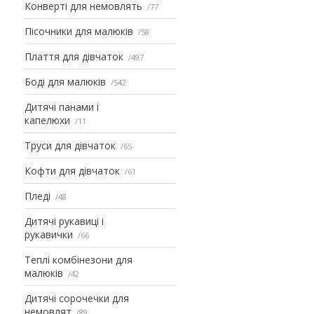
Конверті для немовлять
77
Пісочники для малюків
58
Плаття для дівчаток
497
Боді для малюків
542
Дитячі панами і
капелюхи
11
Труси для дівчаток
65
Кофти для дівчаток
61
Пледі
48
Дитячі рукавиці і
рукавички
66
Теплі комбінезони для
малюків
42
Дитячі сорочечки для
немовлят
89