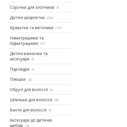
Сорочки для хлопчиків
6
Дитячі шкарпетки
234
Краватки та метелики
119
Наматрацники та
підматрацники
17
Дитячі ванночки та
аксесуари
9
Підковдри
6
Плюшки
20
Обручі для волосся
6
Шпильки для волосся
69
Банти для волосся
3
Аксесуари до дитячих
меблів
10