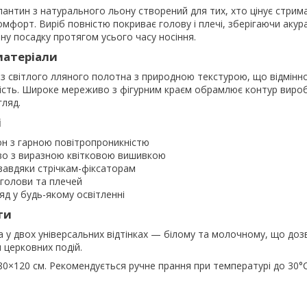
антин з натурального льону створений для тих, хто цінує стрима
омфорт. Виріб повністю покриває голову і плечі, зберігаючи аку
у посадку протягом усього часу носіння.
матеріали
з світлого лляного полотна з природною текстурою, що відмінн
кість. Широке мереживо з фігурним краєм обрамлює контур виро
гляд.
і
н з гарною повітропроникністю
о з виразною квітковою вишивкою
завдяки стрічкам-фіксаторам
голови та плечей
яд у будь-якому освітленні
ти
 у двох універсальних відтінках — білому та молочному, що до
я церковних подій.
0×120 см. Рекомендується ручне прання при температурі до 30°C