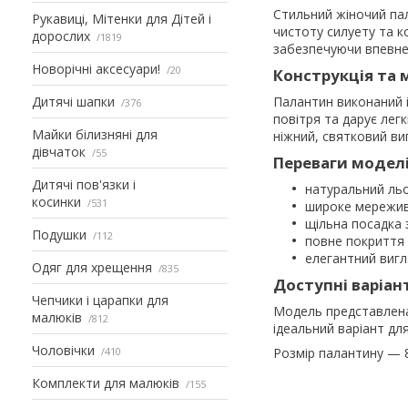
Стильний жіночий пал
Рукавиці, Мітенки для Дітей і
чистоту силуету та к
дорослих
1819
забезпечуючи впевнен
Новорічні аксесуари!
20
Конструкція та 
Дитячі шапки
Палантин виконаний і
376
повітря та дарує лег
Майки білизняні для
ніжний, святковий ви
дівчаток
55
Переваги модел
Дитячі пов'язки і
натуральний льо
косинки
531
широке мережив
щільна посадка 
Подушки
112
повне покриття 
елегантний вигл
Одяг для хрещення
835
Доступні варіан
Чепчики і царапки для
Модель представлена
малюків
812
ідеальний варіант дл
Чоловічки
410
Розмір палантину — 8
Комплекти для малюків
155