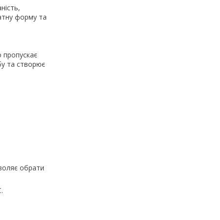
ність,
ратну форму та
о пропускає
бу та створює
зволяє обрати
.