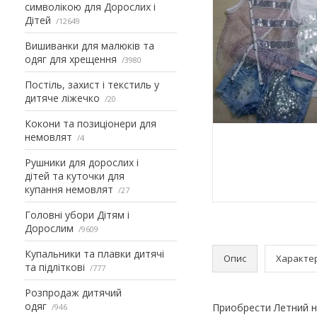
символікою для Дорослих і
Дітей
12649
Вишиванки для малюків та
одяг для хрещення
3980
Постіль, захист і текстиль у
дитяче ліжечко
20
Кокони та позиціонери для
немовлят
4
Рушники для дорослих і
дітей та куточки для
купання немовлят
27
Головні убори Дітям і
Дорослим
9609
Купальники та плавки дитячі
Опис
Характе
та підліткові
777
Розпродаж дитячий
одяг
Приобрести Летний н
946