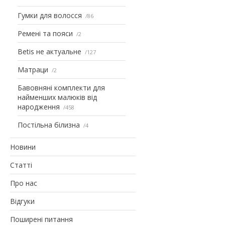
Гумки для волосся
86
Ремені та пояси
2
Betis не актуальне
127
Матраци
2
Бавовняні комплекти для
найменших малюків від
народження
458
Постільна білизна
4
Новини
Статті
Про нас
Відгуки
Поширені питання