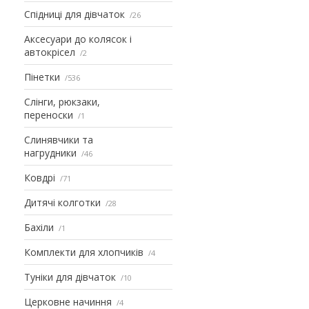
Спідниці для дівчаток
26
Аксесуари до колясок і
автокрісел
2
Пінетки
536
Слінги, рюкзаки,
переноски
1
Слинявчики та
нагрудники
46
Ковдрі
71
Дитячі колготки
28
Бахіли
1
Комплекти для хлопчиків
4
Туніки для дівчаток
10
Церковне начиння
4