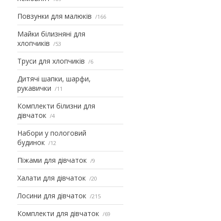
Повзунки для малюків
166
Майки білизняні для
хлопчиків
53
Труси для хлопчиків
6
Дитячі шапки, шарфи,
рукавички
11
Комплекти білизни для
дівчаток
4
Набори у пологовий
будинок
12
Піжами для дівчаток
9
Халати для дівчаток
20
Лосини для дівчаток
215
Комплекти для дівчаток
69