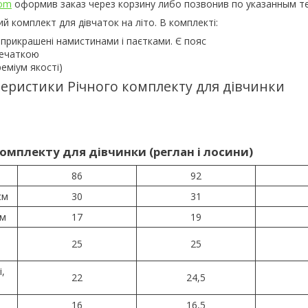
com
оформив заказ через корзину либо позвонив по указанным т
й комплект для дівчаток на літо. В комплекті:
прикрашені намистинами і паєтками. Є пояс
печаткою
реміум якості)
теристики Річного комплекту для дівчинки
комплекту для дівчинки (реглан і лосини)
86
92
см
30
31
см
17
19
25
25
,
22
24,5
16
16,5