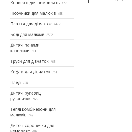
Конверті для немовлять
77
Пісочники для малюків
58
Плаття для дівчаток
497
Боді для малюків
542
Дитячі панами і
капелюхи
11
Труси для дівчаток
65
Кофти для дівчаток
61
Пледі
48
Дитячі рукавиці і
рукавички
66
Теплі комбінезони для
малюків
42
Дитячі сорочечки для
немовлят
89