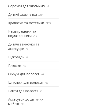
Сорочки для хлопчиків
6
Дитячі шкарпетки
234
Краватки та метелики
119
Наматрацники та
підматрацники
17
Дитячі ванночки та
аксесуари
9
Підковдри
6
Плюшки
20
Обручі для волосся
6
Шпильки для волосся
69
Банти для волосся
3
Аксесуари до дитячих
меблів
10