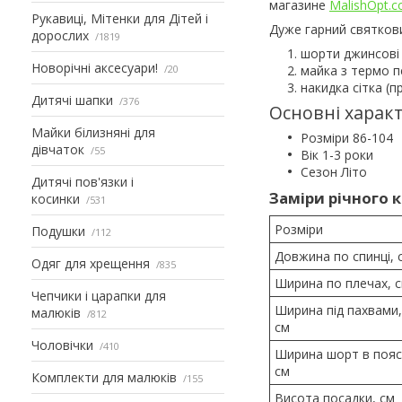
магазине
MalishOpt.
Рукавиці, Мітенки для Дітей і
Дуже гарний святкови
дорослих
1819
шорти джинсові 
Новорічні аксесуари!
20
майка з термо 
накидка сітка (п
Дитячі шапки
376
Основні харак
Майки білизняні для
Розміри 86-104
дівчаток
55
Вік 1-3 роки
Сезон Літо
Дитячі пов'язки і
Заміри річного 
косинки
531
Розміри
Подушки
112
Довжина по спинці, 
Одяг для хрещення
835
Ширина по плечах, 
Чепчики і царапки для
Ширина під пахвами,
малюків
812
см
Чоловічки
410
Ширина шорт в поясі
см
Комплекти для малюків
155
Висота посадки, см