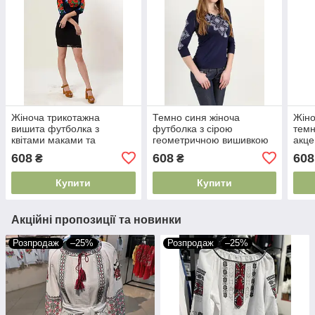
Жіноча трикотажна
Темно синя жіноча
Жіно
вишита футболка з
футболка з сірою
темн
квітами маками та
геометричною вишивкою
акце
волошками синя рукав три
хрестиком з рукавом три
місь
608
608
608
₴
₴
чверті
чверті
щоде
Купити
Купити
Акційні пропозиції та новинки
Розпродаж
–25%
Розпродаж
–25%