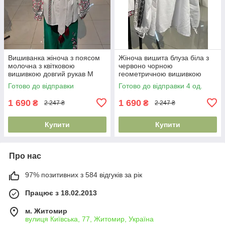
Вишиванка жіноча з поясом
Жіноча вишита блуза біла з
молочна з квітковою
червоно чорною
вишивкою довгий рукав M
геометричною вишивкою
2XL
довгий рукав S–2XL
Готово до відправки
Готово до відправки 4 од.
1 690
1 690
₴
₴
2 247 ₴
2 247 ₴
Купити
Купити
Про нас
97% позитивних з 584 відгуків за рік
Працює з 18.02.2013
м. Житомир
вулиця Київська, 77, Житомир, Україна