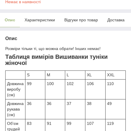
Немає в наявності
Опис
Характеристики
Відгуки про товар
Доставка
Опис
Розміри тільки ті, що можна обрати! Інших немає!
Таблиця вимірів Вишиванки туніки
жіночої
S
M
L
XL
XXL
Довжина
99
100
102
106
110
виробу
(см)
Довжина
36
36
37
38
49
рукава
(см)
Об'єм
83
91
99
107
119
грудей