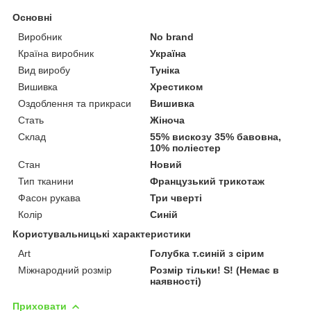
Основні
Виробник
No brand
Країна виробник
Україна
Вид виробу
Туніка
Вишивка
Хрестиком
Оздоблення та прикраси
Вишивка
Стать
Жіноча
Склад
55% вискозу 35% бавовна,
10% поліестер
Стан
Новий
Тип тканини
Французький трикотаж
Фасон рукава
Три чверті
Колір
Синій
Користувальницькі характеристики
Art
Голубка т.синій з сірим
Міжнародний розмір
Розмір тільки! S! (Немає в
наявності)
Приховати