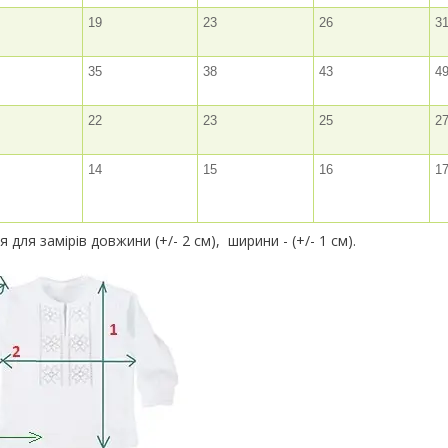
19
23
26
3
35
38
43
4
22
23
25
2
14
15
16
1
 для замірів довжини (+/- 2 см), ширини - (+/- 1 см).