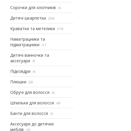
Сорочки для хлопчиків
6
Дитячі шкарпетки
234
Краватки та метелики
119
Наматрацники та
підматрацники
17
Дитячі ванночки та
аксесуари
9
Підковдри
6
Плюшки
20
Обручі для волосся
6
Шпильки для волосся
69
Банти для волосся
3
Аксесуари до дитячих
меблів
10