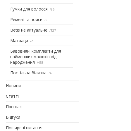
Гумки для волосся
86
Ремені та пояси
2
Betis не актуальне
127
Матраци
2
Бавовняні комплекти для
найменших малюків від
народження
458
Постільна білизна
4
Новини
Статті
Про нас
Відгуки
Поширені питання