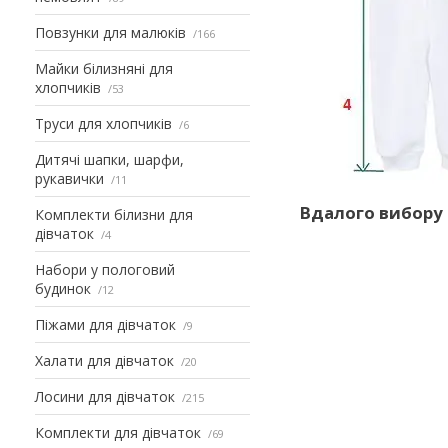
Повзунки для малюків
166
Майки білизняні для
хлопчиків
53
Труси для хлопчиків
6
Дитячі шапки, шарфи,
рукавички
11
Вдалого вибору 
Комплекти білизни для
дівчаток
4
Набори у пологовий
будинок
12
Піжами для дівчаток
9
Халати для дівчаток
20
Лосини для дівчаток
215
Комплекти для дівчаток
69