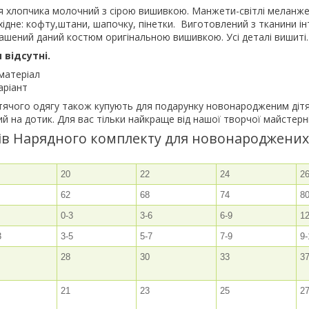
 хлопчика молочний з сірою вишивкою. Манжети-світлі меланже
хідне: кофту,штани, шапочку, пінетки. Виготовлений з тканини ін
ашений даний костюм оригінальною вишивкою. Усі деталі вишиті.
 відсутні.
матеріал
аріант
итячого одягу також купують для подарунку новонародженим дітя
ий на дотик. Для вас тільки найкраще від нашої творчої майстерні
ів Нарядного комплекту для новонароджених
20
22
24
2
62
68
74
8
0-3
3-6
6-9
1
3
3-5
5-7
7-9
9-
28
30
33
3
21
23
25
2