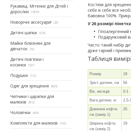
Костюм для хрещення
Рукавиці, Мітенки для Дітей і
себе в себе все необ
дорослих
1819
бавовна 100%. Прикр
Новорічні аксесуари!
20
У 26 розмірі пінетки
Гіпоалергенний 
Дитячі шапки
376
Подарунковий в
Майки білизняні для
Часто такий набір д
дівчаток
55
дуже гарний і приємн
Таблиця вимір
Дитячі пов'язки і
косинки
531
Розмір
18
Подушки
112
Зріст дитини, см
56
Одяг для хрещення
835
Вік, місяців
0-1
Чепчики і царапки для
Вага дитини, кг
2,5-
малюків
812
Довжина кофти,
26
Чоловічки
410
см (замір 1)
Комплекти для малюків
155
Ширина кофти,
19
см (замір 2)