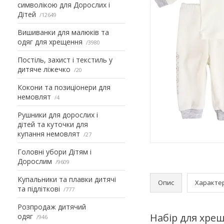
символікою для Дорослих і
Дітей
12649
Вишиванки для малюків та
одяг для хрещення
3980
Постіль, захист і текстиль у
дитяче ліжечко
20
Кокони та позиціонери для
немовлят
4
Рушники для дорослих і
дітей та куточки для
купання немовлят
27
Головні убори Дітям і
Дорослим
9609
Купальники та плавки дитячі
Опис
Характе
та підліткові
777
Розпродаж дитячий
Набір для хре
одяг
946