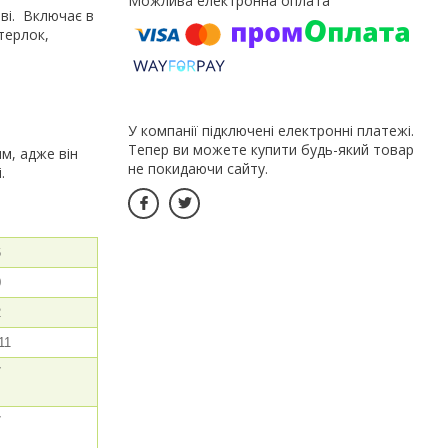
ві. Включає в
терлок,
У компанії підключені електронні платежі.
Тепер ви можете купити будь-який товар
м, адже він
не покидаючи сайту.
.
6
0
2
11
7
7