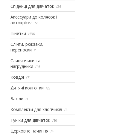
Спідниці для дівчаток
26
Аксесуари до колясок і
автокрісел
2
Пінетки
536
Слінги, рюкзаки,
переноски
1
Слинявчики та
нагрудники
46
Ковдрі
71
Дитячі колготки
28
Бахіли
1
Комплекти для хлопчиків
4
Туніки для дівчаток
10
Церковне начиння
4