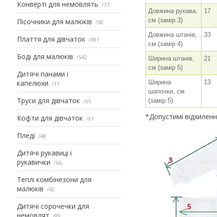
Конверті для немовлять
77
Довжина рукава,
17
см (замір 3)
Пісочники для малюків
58
Довжина штанів,
33
Плаття для дівчаток
497
см (замір 4)
Боді для малюків
542
Ширина штанів,
21
см (замір 5)
Дитячі панами і
капелюхи
Ширина
13
11
шапочки, см
Труси для дівчаток
(замір 5)
65
*Допустимі відхилення
Кофти для дівчаток
61
Пледі
48
Дитячі рукавиці і
рукавички
66
Теплі комбінезони для
малюків
42
Дитячі сорочечки для
немовлят
89