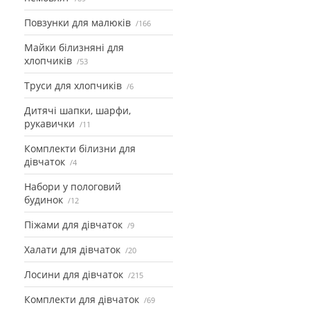
Повзунки для малюків
166
Майки білизняні для
хлопчиків
53
Труси для хлопчиків
6
Дитячі шапки, шарфи,
рукавички
11
Комплекти білизни для
дівчаток
4
Набори у пологовий
будинок
12
Піжами для дівчаток
9
Халати для дівчаток
20
Лосини для дівчаток
215
Комплекти для дівчаток
69