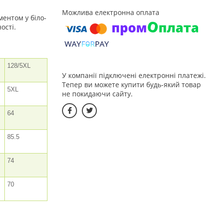
ентом у біло-
ості.
128/5XL
У компанії підключені електронні платежі.
Тепер ви можете купити будь-який товар
5XL
не покидаючи сайту.
64
85.5
74
70