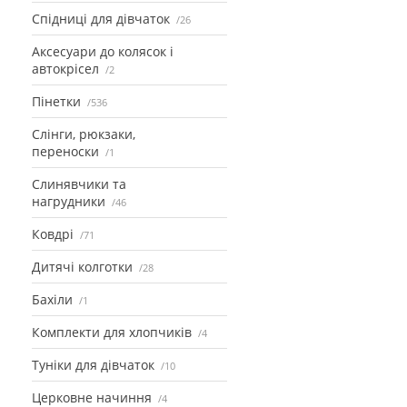
Спідниці для дівчаток
26
Аксесуари до колясок і
автокрісел
2
Пінетки
536
Слінги, рюкзаки,
переноски
1
Слинявчики та
нагрудники
46
Ковдрі
71
Дитячі колготки
28
Бахіли
1
Комплекти для хлопчиків
4
Туніки для дівчаток
10
Церковне начиння
4