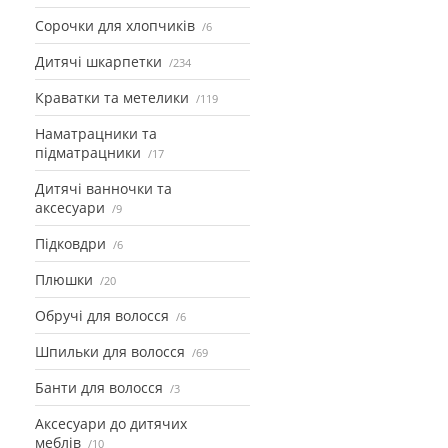
Сорочки для хлопчиків
6
Дитячі шкарпетки
234
Краватки та метелики
119
Наматрацники та
підматрацники
17
Дитячі ванночки та
аксесуари
9
Підковдри
6
Плюшки
20
Обручі для волосся
6
Шпильки для волосся
69
Банти для волосся
3
Аксесуари до дитячих
меблів
10