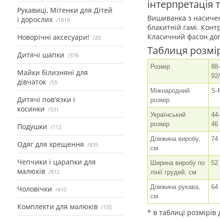
інтерпретація 
Рукавиці, Мітенки для Дітей
Вишиванка з насиче
і дорослих
1819
блакитній гамі. Конт
Класичний фасон доп
Новорічні аксесуари!
20
Таблиця розмі
Дитячі шапки
376
Розмір
88-
Майки білизняні для
92
дівчаток
55
Міжнародний
S-
Дитячі пов'язки і
розмір
косинки
531
Український
44-
розмір
46
Подушки
112
Довжина виробу,
74
Одяг для хрещення
835
см
Чепчики і царапки для
Ширина виробу по
52
малюків
812
лінії грудей, см
Довжина рукава,
64
Чоловічки
410
см
Комплекти для малюків
155
* в таблиці розмірів