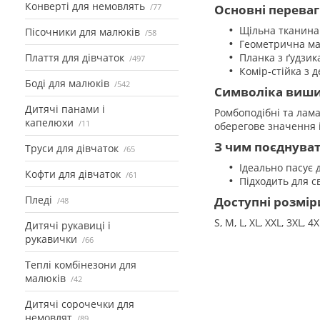
Конверті для немовлять
77
Основні перева
Щільна тканина 
Пісочники для малюків
58
Геометрична ма
Плаття для дівчаток
Планка з ґудзик
497
Комір-стійка з
Боді для малюків
542
Символіка виш
Дитячі панами і
Ромбоподібні та лама
капелюхи
11
оберегове значення 
З чим поєднува
Труси для дівчаток
65
Ідеально пасує 
Кофти для дівчаток
61
Підходить для с
Пледі
Доступні розмір
48
S, M, L, XL, XXL, 3XL, 4
Дитячі рукавиці і
рукавички
66
Теплі комбінезони для
малюків
42
Дитячі сорочечки для
немовлят
89