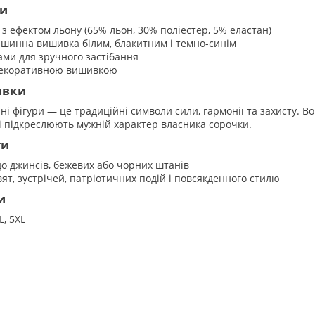
ги
з ефектом льону (65% льон, 30% поліестер, 5% еластан)
шинна вишивка білим, блакитним і темно-синім
ами для зручного застібання
 декоративною вишивкою
ивки
ні фігури — це традиційні символи сили, гармонії та захисту. 
і підкреслюють мужній характер власника сорочки.
ти
до джинсів, бежевих або чорних штанів
вят, зустрічей, патріотичних подій і повсякденного стилю
и
XL, 5XL