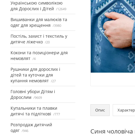
Українською символікою
для Дорослих і Дітей
12649
Вишиванки для малюків та
одяг для хрещення
3980
Постіль, захист і текстиль у
дитяче ліжечко
20
Кокони та позиціонери для
немовлят
4
Рушники для дорослих і
дітей та куточки для
купання немовлят
27
Головні убори Дітям і
Дорослим
9609
Купальники та плавки
Опис
Характер
дитячі та підліткові
777
Розпродаж дитячий
Синя чоловіча
одяг
946