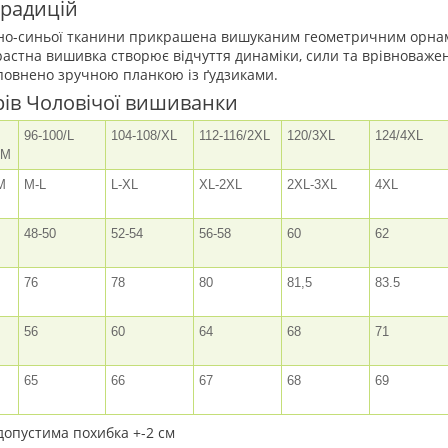
традицій
но-синьої тканини прикрашена вишуканим геометричним орнам
растна вишивка створює відчуття динаміки, сили та врівноважен
овнено зручною планкою із ґудзиками.
рів Чоловічої вишиванки
96-100/L
104-108/XL
112-116/2XL
120/3XL
124/4XL
/M
M
M-L
L-XL
XL-2XL
2XL-3XL
4XL
48-50
52-54
56-58
60
62
76
78
80
81,5
83.5
56
60
64
68
71
65
66
67
68
69
 допустима похибка +-2 см