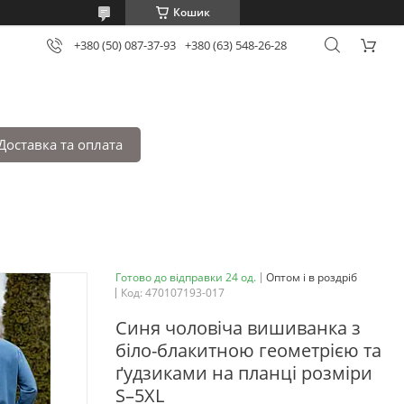
Кошик
+380 (50) 087-37-93
+380 (63) 548-26-28
Доставка та оплата
Готово до відправки 24 од.
Оптом і в роздріб
Код:
470107193-017
Синя чоловіча вишиванка з
біло-блакитною геометрією та
ґудзиками на планці розміри
S–5XL