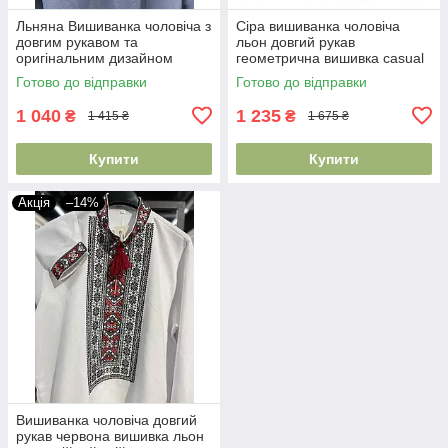
Льняна Вишиванка чоловіча з
Сіра вишиванка чоловіча
довгим рукавом та
льон довгий рукав
оригінальним дизайном
геометрична вишивка casual
ручна вишивка
стиль
Готово до відправки
Готово до відправки
1 040
1 235
₴
₴
1 415 ₴
1 675 ₴
Купити
Купити
Акція
–14%
Вишиванка чоловіча довгий
рукав червона вишивка льон