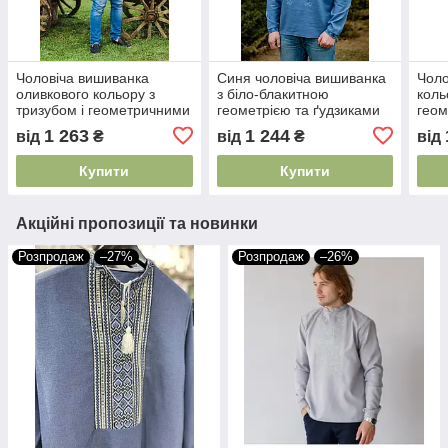
Чоловіча вишиванка
Синя чоловіча вишиванка
Чоло
оливкового кольору з
з біло-блакитною
коль
тризубом і геометричними
геометрією та ґудзиками
гео
елементами машинної
на планці розміри S–5XL
орна
1 263
1 244
від
₴
від
₴
від
вишивки розміри M–5XL
роз
Купити
Купити
Акційні пропозиції та новинки
Розпродаж
–27%
Розпродаж
–26%