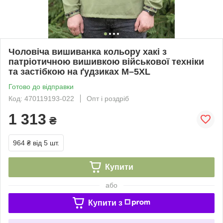
Чоловіча вишиванка кольору хакі з
патріотичною вишивкою військової техніки
та застібкою на ґудзиках M–5XL
Готово до відправки
Код: 470119193-022
Опт і роздріб
1 313
₴
964 ₴
від 5 шт.
Купити
або
Купити з