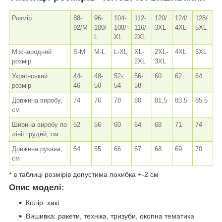
Розмір
88-
96-
104-
112-
120/
124/
128/
92/M
100/
108/
116/
3XL
4XL
5XL
L
XL
2XL
Міжнародний
S-M
M-L
L-XL
XL-
2XL-
4XL
5XL
розмір
2XL
3XL
Український
44-
48-
52-
56-
60
62
64
розмір
46
50
54
58
Довжина виробу,
74
76
78
80
81,5
83.5
85.5
см
Ширина виробу по
52
56
60
64
68
71
74
лінії грудей, см
Довжина рукава,
64
65
66
67
68
69
70
см
* в таблиці розмірів допустима похибка +-2 см
Опис моделі:
Колір: хакі
Вишивка: ракети, техніка, тризуби, окопна тематика