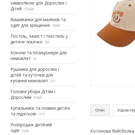
символікою для Дорослих і
Дітей
12649
Вишиванки для малюків та
одяг для хрещення
3980
Постіль, захист і текстиль у
дитяче ліжечко
20
Кокони та позиціонери для
немовлят
4
Рушники для дорослих і
дітей та куточки для
купання немовлят
27
Головні убори Дітям і
Дорослим
9609
Купальники та плавки дитячі
Опис
Характе
та підліткові
777
Розпродаж дитячий
одяг
Котонова бейсболка 
946