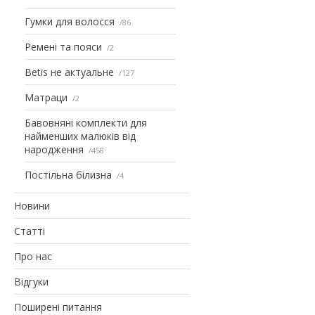
Гумки для волосся
86
Ремені та пояси
2
Betis не актуальне
127
Матраци
2
Бавовняні комплекти для
найменших малюків від
народження
458
Постільна білизна
4
Новини
Статті
Про нас
Відгуки
Поширені питання