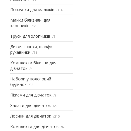
Повзунки для малюків
166
Майки білизняні для
хлопчиків
53
Труси для хлопчиків
6
Дитячі шапки, шарфи,
рукавички
11
Комплекти білизни для
дівчаток
4
Набори у пологовий
будинок
12
Піжами для дівчаток
9
Халати для дівчаток
20
Лосини для дівчаток
215
Комплекти для дівчаток
69