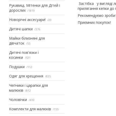
Застібка у вигляді л
Рукавиці, Мітенки для Дітей і
прилягання кепки до г
дорослих
1819
Рекомендуємо зробити 
Новорічні аксесуари!
20
Приємних покупок!
Дитячі шапки
376
Майки білизняні для
дівчаток
55
Дитячі пов'язки і
косинки
531
Подушки
112
Одяг для хрещення
835
Чепчики і царапки для
малюків
812
Чоловічки
410
Комплекти для малюків
155