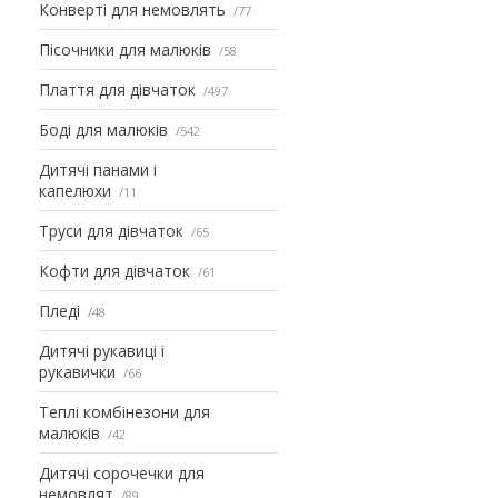
Конверті для немовлять
77
Пісочники для малюків
58
Плаття для дівчаток
497
Боді для малюків
542
Дитячі панами і
капелюхи
11
Труси для дівчаток
65
Кофти для дівчаток
61
Пледі
48
Дитячі рукавиці і
рукавички
66
Теплі комбінезони для
малюків
42
Дитячі сорочечки для
немовлят
89