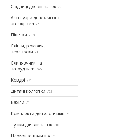
Спідниці для дівчаток
26
Аксесуари до колясок і
автокрісел
2
Пінетки
536
Слінги, рюкзаки,
переноски
1
Слинявчики та
нагрудники
46
Ковдрі
71
Дитячі колготки
28
Бахіли
1
Комплекти для хлопчиків
4
Туніки для дівчаток
10
Церковне начиння
4