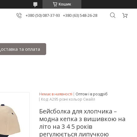
Кошик
+380 (50) 087-37-93
+380 (63) 548-26-28
оставка та оплата
Немає в наявності
Оптом і в роздріб
Код:
А295 різні кольор Смайл
Бейсболка для хлопчика –
модна кепка з вишивкою на
літо на 3 4 5 років
регулюється липучкою