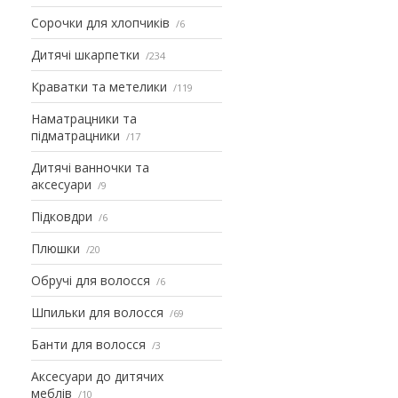
Сорочки для хлопчиків
6
Дитячі шкарпетки
234
Краватки та метелики
119
Наматрацники та
підматрацники
17
Дитячі ванночки та
аксесуари
9
Підковдри
6
Плюшки
20
Обручі для волосся
6
Шпильки для волосся
69
Банти для волосся
3
Аксесуари до дитячих
меблів
10