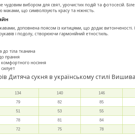
е чудовим вибором для свят, урочистих подій та фотосесій. Біл
 маками, що символізують красу та ніжність.
айн
кавами, доповнена поясом із китицями, що додає витонченості.
укавів і подолу, створюючи гармонійний етностиль.
а до тіла тканина
до прання
я комфортного носіння
 силует
ів Дитяча сукня в українському стилі Вишив
134
140
146
79
82
85
51
53
55
78
81
84
72
75
78