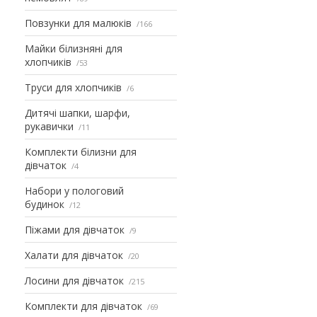
Повзунки для малюків
166
Майки білизняні для
хлопчиків
53
Труси для хлопчиків
6
Дитячі шапки, шарфи,
рукавички
11
Комплекти білизни для
дівчаток
4
Набори у пологовий
будинок
12
Піжами для дівчаток
9
Халати для дівчаток
20
Лосини для дівчаток
215
Комплекти для дівчаток
69