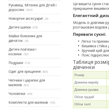
Ця вишита сукня стан
Рукавиці, Мітенки для Дітей і
прикрашене вишивкою
дорослих
1819
Елегантний диз
Новорічні аксесуари!
20
Модель із довгими ру
Дитячі шапки
розташовані вздовж р
376
Переваги сукні:
Майки білизняні для
дівчаток
55
Легка та приємн
Вишивка стійка 
Дитячі пов'язки і
Зручний крій дл
косинки
531
Пояс підкреслює
Таблиця розмір
Подушки
112
дівчинки
Одяг для хрещення
835
Розмір
Чепчики і царапки для
Довжина виробу
малюків
812
Довжина рукава
Чоловічки
410
Об'єм грудей
Комплекти для малюків
155
Об'єм талії