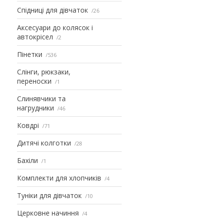
Спідниці для дівчаток
26
Аксесуари до колясок і
автокрісел
2
Пінетки
536
Слінги, рюкзаки,
переноски
1
Слинявчики та
нагрудники
46
Ковдрі
71
Дитячі колготки
28
Бахіли
1
Комплекти для хлопчиків
4
Туніки для дівчаток
10
Церковне начиння
4