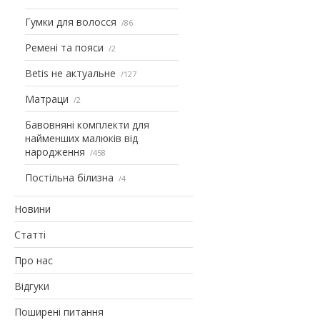
Гумки для волосся
86
Ремені та пояси
2
Betis не актуальне
127
Матраци
2
Бавовняні комплекти для
найменших малюків від
народження
458
Постільна білизна
4
Новини
Статті
Про нас
Відгуки
Поширені питання