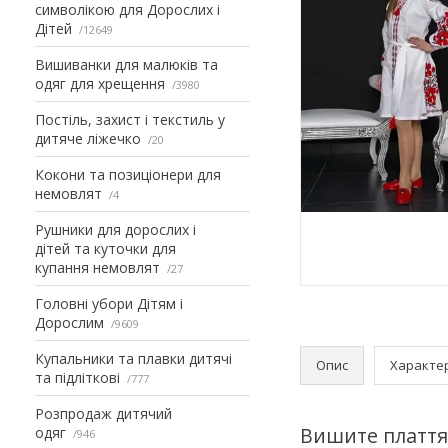
символікою для Дорослих і
Дітей
12649
Вишиванки для малюків та
одяг для хрещення
3980
Постіль, захист і текстиль у
дитяче ліжечко
20
Кокони та позиціонери для
немовлят
4
Рушники для дорослих і
дітей та куточки для
купання немовлят
27
Головні убори Дітям і
Дорослим
9609
Купальники та плавки дитячі
Опис
Характе
та підліткові
777
Розпродаж дитячий
Вишите плаття 
одяг
946