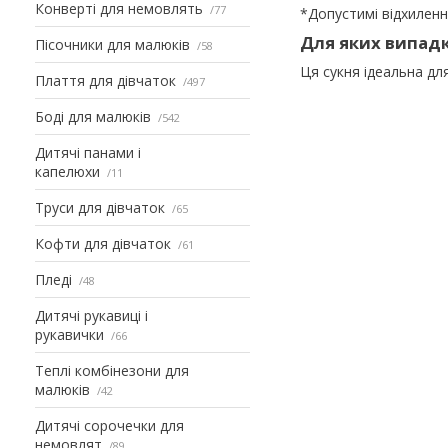
Конверті для немовлять
77
*Допустимі відхиленн
Для яких випадк
Пісочники для малюків
58
Ця сукня ідеальна для
Плаття для дівчаток
497
Боді для малюків
542
Дитячі панами і
капелюхи
11
Труси для дівчаток
65
Кофти для дівчаток
61
Пледі
48
Дитячі рукавиці і
рукавички
66
Теплі комбінезони для
малюків
42
Дитячі сорочечки для
немовлят
89