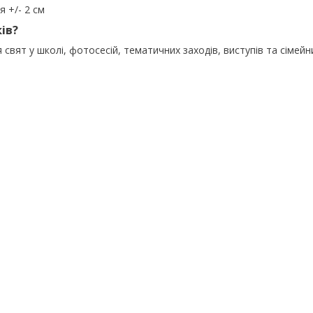
я +/- 2 см
ів?
 свят у школі, фотосесій, тематичних заходів, виступів та сімейн