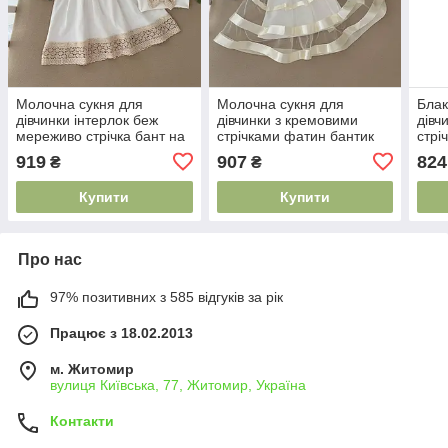
Молочна сукня для
Молочна сукня для
Блак
дівчинки інтерлок беж
дівчинки з кремовими
дівч
мереживо стрічка бант на
стрічками фатин бантик
стрі
поясі з пов'язкою розміри
на талії інтерлок святкове
інте
919
907
824
₴
₴
50-92
вбрання розміри 56-92
хрес
Купити
Купити
Про нас
97% позитивних з 585 відгуків за рік
Працює з 18.02.2013
м. Житомир
вулиця Київська, 77, Житомир, Україна
Контакти