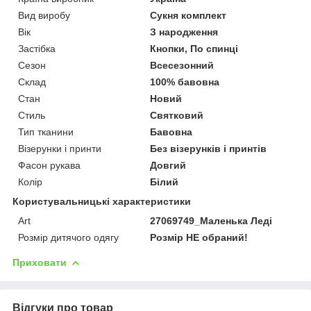
Вид виробу
Сукня комплект
Вік
З народження
Застібка
Кнопки, По спинці
Сезон
Всесезонний
Склад
100% бавовна
Стан
Новий
Стиль
Святковий
Тип тканини
Бавовна
Візерунки і принти
Без візерунків і принтів
Фасон рукава
Довгий
Колір
Білий
Користувальницькі характеристики
Art
27069749_Маленька Леді
Розмір дитячого одягу
Розмір НЕ обраний!
Приховати
Відгуки про товар