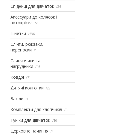
Спідниці для дівчаток
26
Аксесуари до колясок і
автокрісел
2
Пінетки
536
Слінги, рюкзаки,
переноски
1
Слинявчики та
нагрудники
46
Ковдрі
71
Дитячі колготки
28
Бахіли
1
Комплекти для хлопчиків
4
Туніки для дівчаток
10
Церковне начиння
4