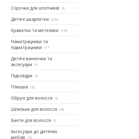
Сорочки для хлопчиків
6
Дитячі шкарпетки
234
Краватки та метелики
119
Наматрацники та
підматрацники
17
Дитячі ванночки та
аксесуари
9
Підковдри
6
Плюшки
20
Обручі для волосся
6
Шпильки для волосся
69
Банти для волосся
3
Аксесуари до дитячих
меблів
10