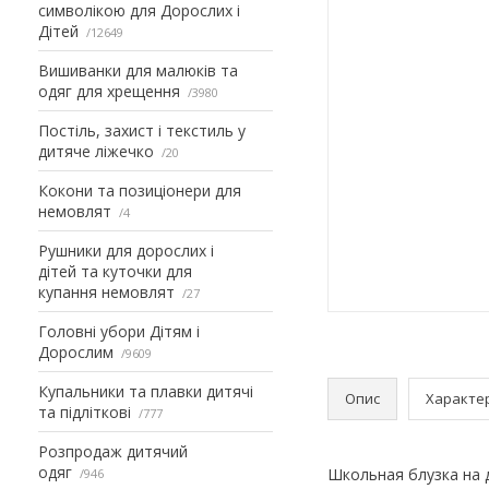
символікою для Дорослих і
Дітей
12649
Вишиванки для малюків та
одяг для хрещення
3980
Постіль, захист і текстиль у
дитяче ліжечко
20
Кокони та позиціонери для
немовлят
4
Рушники для дорослих і
дітей та куточки для
купання немовлят
27
Головні убори Дітям і
Дорослим
9609
Купальники та плавки дитячі
Опис
Характе
та підліткові
777
Розпродаж дитячий
одяг
Школьная блузка на 
946