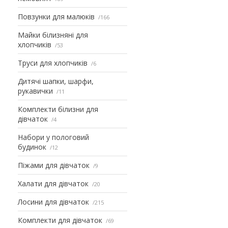
Повзунки для малюків
166
Майки білизняні для
хлопчиків
53
Труси для хлопчиків
6
Дитячі шапки, шарфи,
рукавички
11
Комплекти білизни для
дівчаток
4
Набори у пологовий
будинок
12
Піжами для дівчаток
9
Халати для дівчаток
20
Лосини для дівчаток
215
Комплекти для дівчаток
69