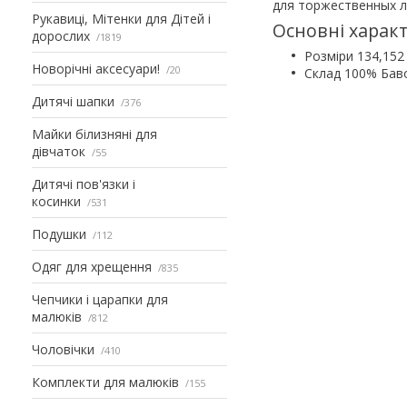
для торжественных л
Рукавиці, Мітенки для Дітей і
Основні харак
дорослих
1819
Розміри 134,152
Новорічні аксесуари!
20
Склад 100% Бав
Дитячі шапки
376
Майки білизняні для
дівчаток
55
Дитячі пов'язки і
косинки
531
Подушки
112
Одяг для хрещення
835
Чепчики і царапки для
малюків
812
Чоловічки
410
Комплекти для малюків
155