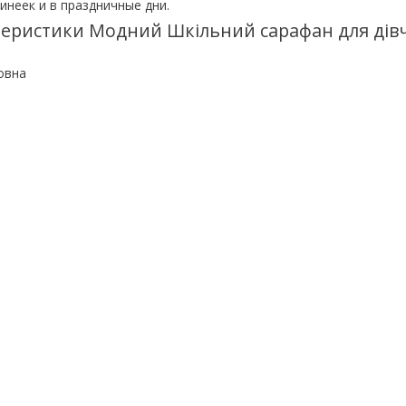
инеек и в праздничные дни.
теристики Модний Шкільний сарафан для дів
овна