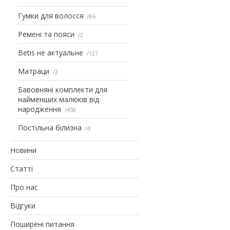
Гумки для волосся
86
Ремені та пояси
2
Betis не актуальне
127
Матраци
2
Бавовняні комплекти для
найменших малюків від
народження
458
Постільна білизна
4
Новини
Статті
Про нас
Відгуки
Поширені питання