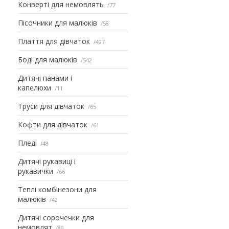
Конверті для немовлять
77
Пісочники для малюків
58
Плаття для дівчаток
497
Боді для малюків
542
Дитячі панами і
капелюхи
11
Труси для дівчаток
65
Кофти для дівчаток
61
Пледі
48
Дитячі рукавиці і
рукавички
66
Теплі комбінезони для
малюків
42
Дитячі сорочечки для
немовлят
89