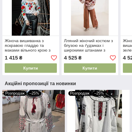
Жіноча вишиванка з
Лляний жіночий костюм з
Жіно
яскравою гладдю та
блузою на ґудзиках і
виши
маками вільного крою з
широкими штанами з
зел
довгим рукавом біла льон
вишивкою гладдю
суча
1 415
4 525
4 5
₴
₴
віскоза
природні відтінки S–XL
поя
Купити
Купити
Акційні пропозиції та новинки
Розпродаж
–25%
Розпродаж
–25%