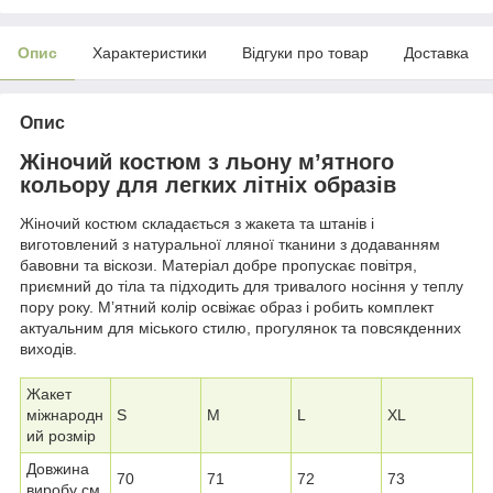
Опис
Характеристики
Відгуки про товар
Доставка
Опис
Жіночий костюм з льону мʼятного
кольору для легких літніх образів
Жіночий костюм складається з жакета та штанів і
виготовлений з натуральної лляної тканини з додаванням
бавовни та віскози. Матеріал добре пропускає повітря,
приємний до тіла та підходить для тривалого носіння у теплу
пору року. Мʼятний колір освіжає образ і робить комплект
актуальним для міського стилю, прогулянок та повсякденних
виходів.
Жакет
міжнародн
S
M
L
XL
ий розмір
Довжина
70
71
72
73
виробу см