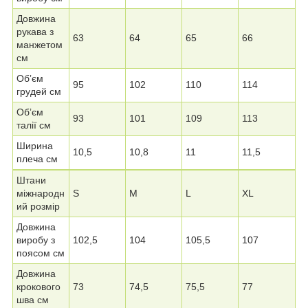
Довжина
рукава з
63
64
65
66
манжетом
см
Обʼєм
95
102
110
114
грудей см
Обʼєм
93
101
109
113
талії см
Ширина
10,5
10,8
11
11,5
плеча см
Штани
міжнародн
S
M
L
XL
ий розмір
Довжина
виробу з
102,5
104
105,5
107
поясом см
Довжина
крокового
73
74,5
75,5
77
шва см