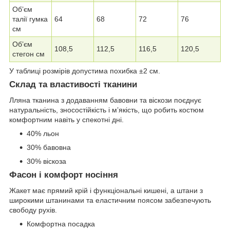
Обʼєм
талії гумка
64
68
72
76
см
Обʼєм
108,5
112,5
116,5
120,5
стегон см
У таблиці розмірів допустима похибка ±2 см.
Склад та властивості тканини
Лляна тканина з додаванням бавовни та віскози поєднує
натуральність, зносостійкість і мʼякість, що робить костюм
комфортним навіть у спекотні дні.
40% льон
30% бавовна
30% віскоза
Фасон і комфорт носіння
Жакет має прямий крій і функціональні кишені, а штани з
широкими штанинами та еластичним поясом забезпечують
свободу рухів.
Комфортна посадка