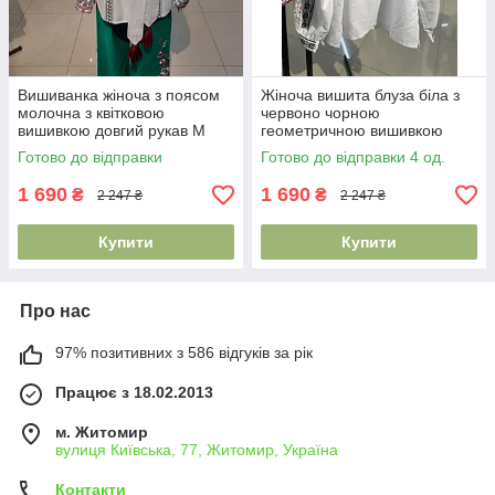
Вишиванка жіноча з поясом
Жіноча вишита блуза біла з
молочна з квітковою
червоно чорною
вишивкою довгий рукав M
геометричною вишивкою
2XL
довгий рукав S–2XL
Готово до відправки
Готово до відправки 4 од.
1 690
1 690
₴
₴
2 247 ₴
2 247 ₴
Купити
Купити
Про нас
97% позитивних з 586 відгуків за рік
Працює з 18.02.2013
м. Житомир
вулиця Київська, 77, Житомир, Україна
Контакти