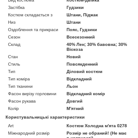
Застібка
Гудзики
Костюм складається з
Штани, Піджак
Низ
Штани
Оздоблення та прикраси
Пояс, Гудзики
Сезон
Всесезонний
Склад
40% Лен; 30% бавовна; 30%
Віскоза
Стан
Новий
Стиль
Повсякденний
Тип
Діловий костюм
Тип коміра
Відкладний
Тип тканини
Льон
Фасон вирізу горловини
Відкладний комір
Фасон рукава
Довгий
Колір
М'ятний
Користувальницькі характеристики
Art
Костюм Холодна м'ята 0278
Міжнародний розмір
Розмір не обраний! (Не має
в наявності)