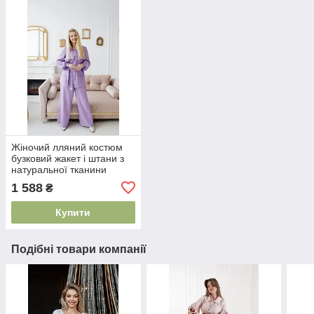
Жіночий лляний костюм
бузковий жакет і штани з
натуральної тканини
сучасний крій для
1 588
₴
повсякденних образів S–
XL
Купити
Подібні товари компанії