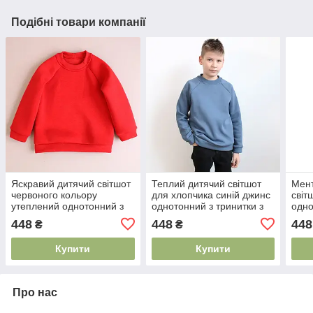
Подібні товари компанії
Яскравий дитячий світшот
Теплий дитячий світшот
Мент
червоного кольору
для хлопчика синій джинс
світ
утеплений однотонний з
однотонний з тринитки з
одно
тринитки з начісом
начісом базова модель
трин
448
448
448
₴
₴
базовий варіант 92–140
розміри 92–140
повс
140
Купити
Купити
Про нас