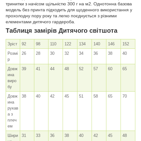
тринитки з начісом щільністю 300 г на м2. Однотонна базова
модель без принта підходить для щоденного використання у
прохолодну пору року та легко поєднується з різними
елементами дитячого гардероба.
Таблиця замірів Дитячого світшота
Зріст
92
98
110
122
134
140
146
152
Розмі
26
28
30
32
34
36
38
40
р
Довж
39
41
44
48
52
57
60
65
ина
виро
бу
Довж
38
40
42
45
51
58
65
70
ина
рукав
а з
плеч
ем
Шири
31
33
36
38
40
42
45
48