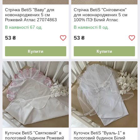
Стрічка BetiS "Ваву" для
Стрічка BetiS "Сніговичок"
новонароджених 5 см
для новонароджених 5 см
Рожевий Атлас 27074863
100% ПЭ Білий Атлас
27074910
В наявності 67 од.
В наявності 8 од.
53
53
₴
₴
Купити
Купити
Куточок BetiS "Святковий" в
Куточок BetiS "Вуаль-1" в
пологовий будином Рожевий
пологовий будинок Білий