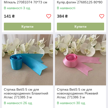
Міткаль 27081074 70*73 см
Кулір,фатин 27685125 80*80
см
В наявності 3 од.
В наявності
141
384
₴
₴
Купити
Купити
Стрічка BetiS 5 см для
Стрічка BetiS 5 см для
новонароджених Блакитний
новонароджених Рожевий
Атлас 271385 3 м
Атлас 271386 3 м
В наявності 26 од.
В наявності 30 од.